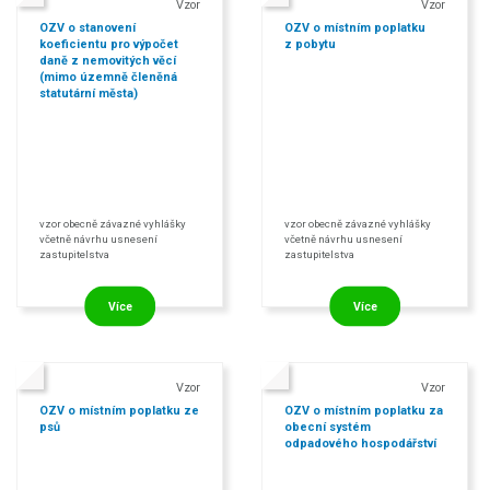
Vzor
Vzor
OZV o stanovení
OZV o místním poplatku
koeficientu pro výpočet
z pobytu
daně z nemovitých věcí
(mimo územně členěná
statutární města)
vzor obecně závazné vyhlášky
vzor obecně závazné vyhlášky
včetně návrhu usnesení
včetně návrhu usnesení
zastupitelstva
zastupitelstva
Více
Více
Vzor
Vzor
OZV o místním poplatku ze
OZV o místním poplatku za
psů
obecní systém
odpadového hospodářství