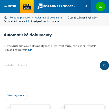
VOLBY
MENU
2026
Poradna pro obce
Automatické dokumenty
Obecně závazné vyhlášky
V databázi máme
3 611
zodpovězených dotazů
Automatické dokumenty
Službu
Automatické dokumenty
mohou využívat pouze přihlášení uživatelé.
Přihlásit se můžete
zde
.
Všechny vzory