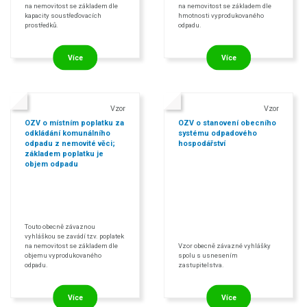
na nemovitost se základem dle
na nemovitost se základem dle
kapacity soustřeďovacích
hmotnosti vyprodukovaného
prostředků.
odpadu.
Více
Více
Vzor
Vzor
OZV o místním poplatku za
OZV o stanovení obecního
odkládání komunálního
systému odpadového
odpadu z nemovité věci;
hospodářství
základem poplatku je
objem odpadu
Touto obecně závaznou
vyhláškou se zavádí tzv. poplatek
na nemovitost se základem dle
Vzor obecně závazné vyhlášky
objemu vyprodukovaného
spolu s usnesením
odpadu.
zastupitelstva.
Více
Více