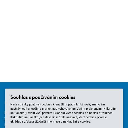
Souhlas s používáním cookies
KAM DÁL?
NÁSTROJE
Naše stránky používají cookies k zajištění jejich funkčnosti, analýzám
návštěvnosti a lepšímu marketingu vyhovujícímu Vašim preferencím. Kliknutím
Právní dotazy
Obecní finance
na tlačítko „Povolit vše“ povolíte ukládání všech cookies na našich stránkách.
Kliknutím na tlačítko „Nastavení“ můžete nastavit, které cookies povolíte
Vzdělávání
Kalkulačka RUD
ukládat a získáte též další informace o nakládání s cookies.
Nové stavební právo
Kalkulačka odměn zastupitele