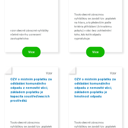
Touto obecně závaznou
vyhláškou se zavádí tzv. poplatek
na hlavu, a to především podle
kritéria přihlášení (k trvalému
vzor obecně závazné vyhlášky
pobytu) v obci bez zohlednění
včetně návrhu usnesení
toho, kdo kolik odpadu
zastupitelstva
vyprodukuje.
Více
Více
Vzor
Vzor
OZV o místním poplatku za
OZV o místním poplatku za
odkládání komunálního
odkládání komunálního
odpadu z nemovité věci;
odpadu z nemovité věci;
základem poplatku je
základem poplatku je
kapacita soustřeďovacích
hmotnost odpadu
prostředků
Touto obecně závaznou
Touto obecně závaznou
vyhláškou se zavádí tzv. poplatek
vyhláškou se zavádí tzv. poplatek