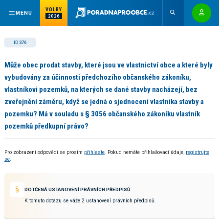
VOLBY
MENU
2026
ID 376
Může obec prodat stavby, které jsou ve vlastnictví obce a které byly
vybudovány za účinnosti předchozího občanského zákoníku,
vlastníkovi pozemků, na kterých se dané stavby nacházejí, bez
zveřejnění záměru, když se jedná o sjednocení vlastníka stavby a
pozemku? Má v souladu s § 3056 občanského zákoníku vlastník
pozemků předkupní právo?
Pro zobrazení odpovědi se prosím
přihlaste
. Pokud nemáte přihlašovací údaje,
registrujte
se
.
DOTČENÁ USTANOVENÍ PRÁVNÍCH PŘEDPISŮ
K tomuto dotazu se váže 2 ustanovení právních předpisů.