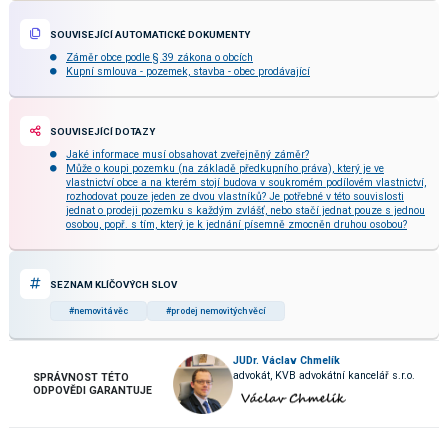
SOUVISEJÍCÍ AUTOMATICKÉ DOKUMENTY
Záměr obce podle § 39 zákona o obcích
Kupní smlouva - pozemek, stavba - obec prodávající
SOUVISEJÍCÍ DOTAZY
Jaké informace musí obsahovat zveřejněný záměr?
Může o koupi pozemku (na základě předkupního práva), který je ve
vlastnictví obce a na kterém stojí budova v soukromém podílovém vlastnictví,
rozhodovat pouze jeden ze dvou vlastníků? Je potřebné v této souvislosti
jednat o prodeji pozemku s každým zvlášť, nebo stačí jednat pouze s jednou
osobou, popř. s tím, který je k jednání písemně zmocněn druhou osobou?
SEZNAM KLÍČOVÝCH SLOV
#nemovitá věc
#prodej nemovitých věcí
JUDr. Václav Chmelík
advokát, KVB advokátní kancelář s.r.o.
SPRÁVNOST TÉTO
ODPOVĚDI GARANTUJE