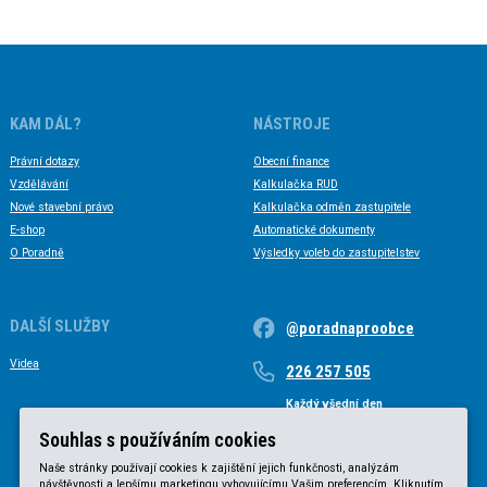
KAM DÁL?
NÁSTROJE
Právní dotazy
Obecní finance
Vzdělávání
Kalkulačka RUD
Nové stavební právo
Kalkulačka odměn zastupitele
E-shop
Automatické dokumenty
O Poradně
Výsledky voleb do zastupitelstev
DALŠÍ SLUŽBY
@poradnaproobce
Videa
226 257 505
Každý všední den
Každý všední den od 9 do 17 hodin
Souhlas s používáním cookies
Naše stránky používají cookies k zajištění jejich funkčnosti, analýzám
návštěvnosti a lepšímu marketingu vyhovujícímu Vašim preferencím. Kliknutím