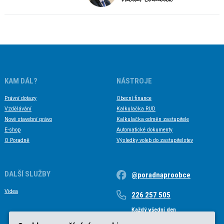
KAM DÁL?
NÁSTROJE
Právní dotazy
Obecní finance
Vzdělávání
Kalkulačka RUD
Nové stavební právo
Kalkulačka odměn zastupitele
E-shop
Automatické dokumenty
O Poradně
Výsledky voleb do zastupitelstev
DALŠÍ SLUŽBY
@poradnaproobce
Videa
226 257 505
Každý všední den
Každý všední den od 9 do 17 hodin