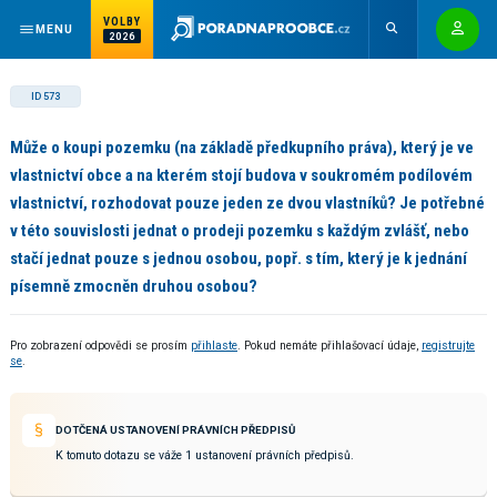
VOLBY
MENU
2026
ID 573
Může o koupi pozemku (na základě předkupního práva), který je ve
vlastnictví obce a na kterém stojí budova v soukromém podílovém
vlastnictví, rozhodovat pouze jeden ze dvou vlastníků? Je potřebné
v této souvislosti jednat o prodeji pozemku s každým zvlášť, nebo
stačí jednat pouze s jednou osobou, popř. s tím, který je k jednání
písemně zmocněn druhou osobou?
Pro zobrazení odpovědi se prosím
přihlaste
. Pokud nemáte přihlašovací údaje,
registrujte
se
.
DOTČENÁ USTANOVENÍ PRÁVNÍCH PŘEDPISŮ
K tomuto dotazu se váže 1 ustanovení právních předpisů.