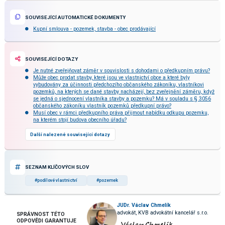
SOUVISEJÍCÍ AUTOMATICKÉ DOKUMENTY
Kupní smlouva - pozemek, stavba - obec prodávající
SOUVISEJÍCÍ DOTAZY
Je nutné zveřejňovat záměr v souvislosti s dohodami o předkupním právu?
Může obec prodat stavby, které jsou ve vlastnictví obce a které byly
vybudovány za účinnosti předchozího občanského zákoníku, vlastníkovi
pozemků, na kterých se dané stavby nacházejí, bez zveřejnění záměru, když
se jedná o sjednocení vlastníka stavby a pozemku? Má v souladu s § 3056
občanského zákoníku vlastník pozemků předkupní právo?
Musí obec v rámci předkupního práva přijmout nabídku odkupu pozemku,
na kterém stojí budova obecního úřadu?
Další nalezené související dotazy
SEZNAM KLÍČOVÝCH SLOV
#podílové vlastnictví
#pozemek
JUDr. Václav Chmelík
advokát, KVB advokátní kancelář s.r.o.
SPRÁVNOST TÉTO
ODPOVĚDI GARANTUJE