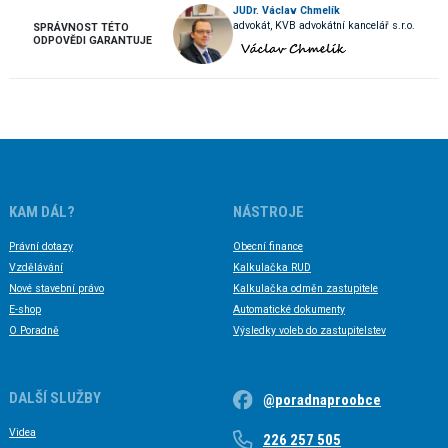
JUDr. Václav Chmelík
advokát, KVB advokátní kancelář s.r.o.
SPRÁVNOST TÉTO
ODPOVĚDI GARANTUJE
KAM DÁL?
NÁSTROJE
Právní dotazy
Obecní finance
Vzdělávání
Kalkulačka RUD
Nové stavební právo
Kalkulačka odměn zastupitele
E-shop
Automatické dokumenty
O Poradně
Výsledky voleb do zastupitelstev
DALŠÍ SLUŽBY
@poradnaproobce
Videa
226 257 505