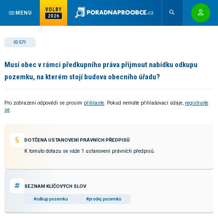
VOLBY
MENU
2026
ID 571
Musí obec v rámci předkupního práva přijmout nabídku odkupu
pozemku, na kterém stojí budova obecního úřadu?
Pro zobrazení odpovědi se prosím
přihlaste
. Pokud nemáte přihlašovací údaje,
registrujte
se
.
DOTČENÁ USTANOVENÍ PRÁVNÍCH PŘEDPISŮ
K tomuto dotazu se váže 1 ustanovení právních předpisů.
SEZNAM KLÍČOVÝCH SLOV
#odkup pozemku
#prodej pozemků