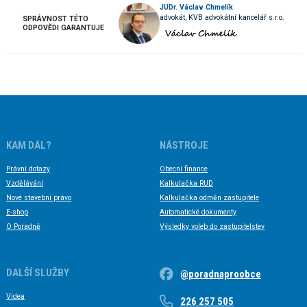
JUDr. Václav Chmelík
advokát, KVB advokátní kancelář s.r.o.
SPRÁVNOST TÉTO
ODPOVĚDI GARANTUJE
KAM DÁL?
NÁSTROJE
Právní dotazy
Obecní finance
Vzdělávání
Kalkulačka RUD
Nové stavební právo
Kalkulačka odměn zastupitele
E-shop
Automatické dokumenty
O Poradně
Výsledky voleb do zastupitelstev
DALŠÍ SLUŽBY
@poradnaproobce
Videa
226 257 505