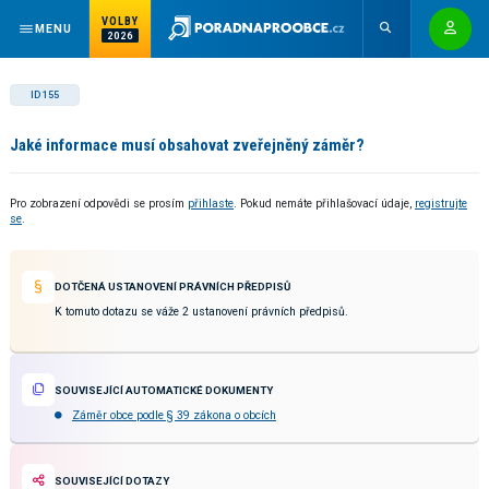
VOLBY
MENU
2026
ID 155
Jaké informace musí obsahovat zveřejněný záměr?
Pro zobrazení odpovědi se prosím
přihlaste
. Pokud nemáte přihlašovací údaje,
registrujte
se
.
DOTČENÁ USTANOVENÍ PRÁVNÍCH PŘEDPISŮ
K tomuto dotazu se váže 2 ustanovení právních předpisů.
SOUVISEJÍCÍ AUTOMATICKÉ DOKUMENTY
Záměr obce podle § 39 zákona o obcích
SOUVISEJÍCÍ DOTAZY