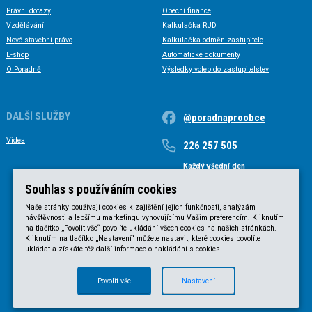
Právní dotazy
Obecní finance
Vzdělávání
Kalkulačka RUD
Nové stavební právo
Kalkulačka odměn zastupitele
E-shop
Automatické dokumenty
O Poradně
Výsledky voleb do zastupitelstev
DALŠÍ SLUŽBY
@poradnaproobce
Videa
226 257 505
Každý všední den
Každý všední den od 9 do 17 hodin
Souhlas s používáním cookies
Naše stránky používají cookies k zajištění jejich funkčnosti, analýzám
návštěvnosti a lepšímu marketingu vyhovujícímu Vašim preferencím. Kliknutím
na tlačítko „Povolit vše“ povolíte ukládání všech cookies na našich stránkách.
Kliknutím na tlačítko „Nastavení“ můžete nastavit, které cookies povolíte
ukládat a získáte též další informace o nakládání s cookies.
Povolit vše
Nastavení
© KVB advokátní kancelář s.r.o. 2025 |
Obchodní podmínky
|
Zásady ochrany osobních údajů
.