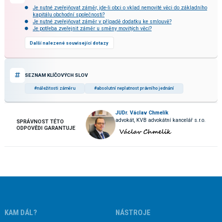
Je nutné zveřejňovat záměr, jde-li obci o vklad nemovité věci do základního
kapitálu obchodní společnosti?
Je nutné zveřejňovat záměr v případě dodatku ke smlouvě?
Je potřeba zveřejnit záměr u směny movitých věcí?
Další nalezené související dotazy
SEZNAM KLÍČOVÝCH SLOV
#náležitosti záměru
#absolutní neplatnost právního jednání
JUDr. Václav Chmelík
advokát, KVB advokátní kancelář s.r.o.
SPRÁVNOST TÉTO
ODPOVĚDI GARANTUJE
KAM DÁL?
NÁSTROJE