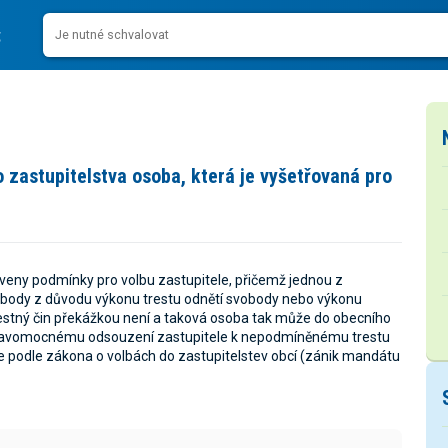
zastupitelstva osoba, která je vyšetřovaná pro
veny podmínky pro volbu zastupitele, přičemž jednou z
body z důvodu výkonu trestu odnětí svobody nebo výkonu
stný čin překážkou není a taková osoba tak může do obecního
 k pravomocnému odsouzení zastupitele k nepodmíněnému trestu
e podle zákona o volbách do zastupitelstev obcí (zánik mandátu