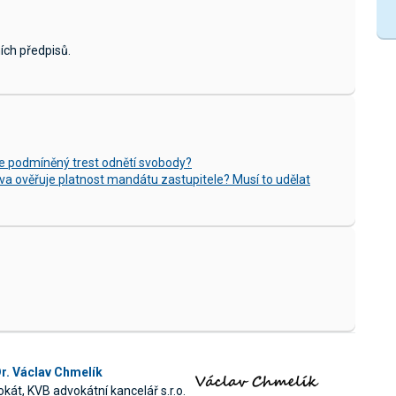
ích předpisů.
e podmíněný trest odnětí svobody?
va ověřuje platnost mandátu zastupitele? Musí to udělat
r. Václav Chmelík
kát, KVB advokátní kancelář s.r.o.