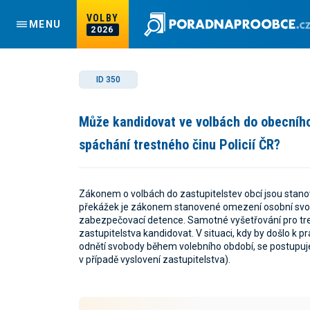
VOLBY
MENU
2026
ID 350
Může kandidovat ve volbách do obecního 
spáchání trestného činu Policií ČR?
Zákonem o volbách do zastupitelstev obcí jsou stano
překážek je zákonem stanovené omezení osobní svo
zabezpečovací detence. Samotné vyšetřování pro tre
zastupitelstva kandidovat. V situaci, kdy by došlo
odnětí svobody během volebního období, se postupuj
v případě vyslovení zastupitelstva).