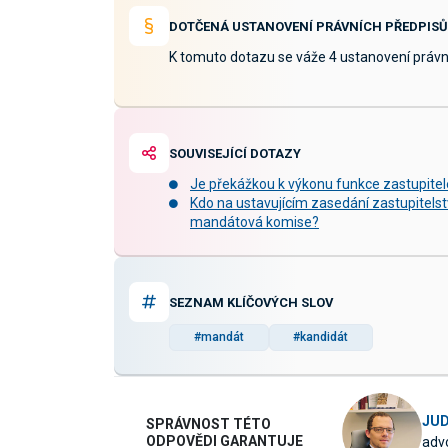
DOTČENÁ USTANOVENÍ PRÁVNÍCH PŘEDPISŮ
K tomuto dotazu se váže 4 ustanovení právn
SOUVISEJÍCÍ DOTAZY
Je překážkou k výkonu funkce zastupitel
Kdo na ustavujícím zasedání zastupitelst
mandátová komise?
SEZNAM KLÍČOVÝCH SLOV
#mandát
#kandidát
JUD
SPRÁVNOST TÉTO
ODPOVĚDI GARANTUJE
advo