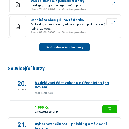
Volební kampaň z pohledu starosty
Strategie, program a organizační postup
Stav k:
26. 07. 2026
Autor:
Poradna pro obce
Jednání za obec při uzavírání smluv
Metodika, která shrnuje, kdo a za jakých podmínek může
jednat za obec.
Stav k:
05. 06. 2026
Autor:
Poradna pro obce
Další nalezené dokumenty
Související kurzy
20.
Vzdělávací část zákona o úřednících (po
novele)
srpen
Mgr. Petr Kuš
1 990 Kč
2 407,90 Kč vč. DPH
21.
Kyberbezpečnost – phishing a základní
hrozby