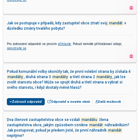
Jak se postupuje v případě, kdy zastupitel obce ztratí svůj
mandát
v
důsledku změny trvalého pobytu?
Pro zobrazení odpovědi se prosím
přihlaste
. Pokud nemáte přihlašovací údaje,
registrujte se
.
Pokud komunální volby skončily tak, že první volební strana by získala 4
mandáty
, druhá strana 3
mandáty
a třetí strana 2
mandáty
, jak lze
zvolit starostu obce? Může se spojit druhá a třetí strana a vybrat si
svého starostu, i když dostaly méně hlasů?
Zobrazit odpověď
Odpověď v novém okně
Další možnosti
Dva členové zastupitelstva obce se vzdali
mandátu
člena
zastupitelstva obce, jakým způsobem vznikne
mandát
náhradníkům?
Jak postupovat, pokud je předem jisté, že první náhradník
mandát
nepřijme?