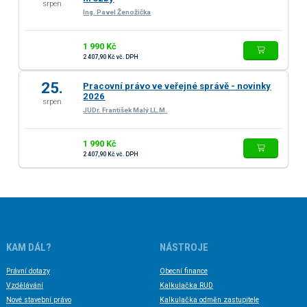
srpen
Ing. Pavel Ženožička
1 990 Kč
2 407,90 Kč vč. DPH
25.
Pracovní právo ve veřejné správě - novinky
2026
srpen
JUDr. František Malý LL.M.
1 990 Kč
2 407,90 Kč vč. DPH
KAM DÁL?
NÁSTROJE
Právní dotazy
Obecní finance
Vzdělávání
Kalkulačka RUD
Nové stavební právo
Kalkulačka odměn zastupitele