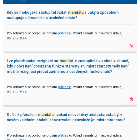
Kdy se mohu jako zastupitel vzdát
mandátu
? Jakým způsobem
nastupuje náhradník na uvolněné místo?
Pro zobrazení odpovědi se prosím
přihlaste
. Pokud nemáte přihlašovací údaje,
registrujte se
.
Lze platně podat rezignaci na
mandát
v zastupitelstvu obce v situaci,
kdy v obci není obsazena funkce starosty ani místostarosty, tedy není
možné rezignaci předat žádnému z uvedených funkcionářů?
Pro zobrazení odpovědi se prosím
přihlaste
. Pokud nemáte přihlašovací údaje,
registrujte se
.
Došlo k přerušení
mandátu
, pokud neuvolněný místostarosta byl v
novém volebním období znovuzvolen neuvolněným místostarostou?
Pro zobrazení odpovědi se prosím
přihlaste
. Pokud nemáte přihlašovací údaje,
registrujte se
.