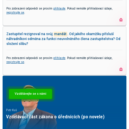
Pro zobrazení odpovědi se prosím
přihlaste
. Pokud nemáte přihlašovací údaje,
registrujte se
.
Zastupitel rezignoval na svůj
mandát
. Od jakého okamžiku přísluší
náhradníkovi odměna za funkci neuvolněného člena zastupitelstva? Od
složení slibu?
Pro zobrazení odpovědi se prosím
přihlaste
. Pokud nemáte přihlašovací údaje,
registrujte se
.
Vzdělávejte se s námi
Petr Kuš
Vzdělávací část zákona o úřednících (po novele)