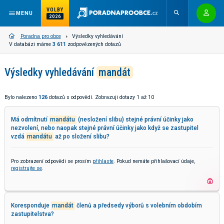
VOLBY
MENU
2026
Poradna pro obce
Výsledky vyhledávání
V databázi máme
3 611
zodpovězených dotazů
Výsledky vyhledávání
mandát
Bylo nalezeno
126
dotazů s odpovědí. Zobrazuji dotazy 1 až 10
Má odmítnutí
mandátu
(nesložení slibu) stejné právní účinky jako
nezvolení, nebo naopak stejné právní účinky jako když se zastupitel
vzdá
mandátu
až po složení slibu?
Pro zobrazení odpovědi se prosím
přihlaste
. Pokud nemáte přihlašovací údaje,
registrujte se
.
Koresponduje
mandát
členů a předsedy výborů s volebním obdobím
zastupitelstva?