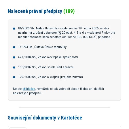
Nalezené právní předpisy
(189)
86/2005 Sb., Nález Ústavního soudu ze dne 19. ledna 2005 ve věci
návrhu na zrušení ustanovení § 20 odst. 4, 5 a 6 a v odstavci 7 slov „na
mandát poslance nebo senátora činí ročně 900 000 Kč a“, případně
celého ustanovení § 20 zákona č. 424/1991 Sb., o sdružování v
politických stranách a v politických hnutích, ve znění pozdějších
1/1993 Sb., Ústava České republiky
předpisů
627/2004 Sb., Zákon o evropské společnosti
150/2002 Sb., Zákon soudní řád správní
129/2000 Sb., Zákon o krajích (krajské zřízení)
Nejste
přihlášen
, nemůžete si tak zobrazit obsah těchto ani dalších
nalezených předpisů.
Související dokumenty v Kartotéce