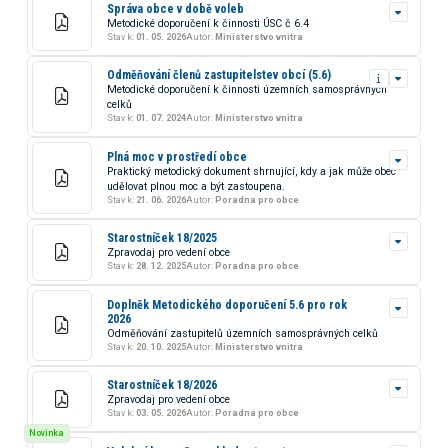
Správa obce v době voleb
Metodické doporučení k činnosti ÚSC č 6.4
Stav k:
01. 05. 2026
Autor:
Ministerstvo vnitra
Odměňování členů zastupitelstev obcí (5.6)
Metodické doporučení k činnosti územních samosprávných
celků
Stav k:
01. 07. 2024
Autor:
Ministerstvo vnitra
Plná moc v prostředí obce
Praktický metodický dokument shrnující, kdy a jak může obec
udělovat plnou moc a být zastoupena.
Stav k:
21. 06. 2026
Autor:
Poradna pro obce
Starostníček 18/2025
Zpravodaj pro vedení obce
Stav k:
28. 12. 2025
Autor:
Poradna pro obce
Doplněk Metodického doporučení 5.6 pro rok
2026
Odměňování zastupitelů územních samosprávných celků
Stav k:
20. 10. 2025
Autor:
Ministerstvo vnitra
Starostníček 18/2026
Zpravodaj pro vedení obce
Stav k:
03. 05. 2026
Autor:
Poradna pro obce
Novinka