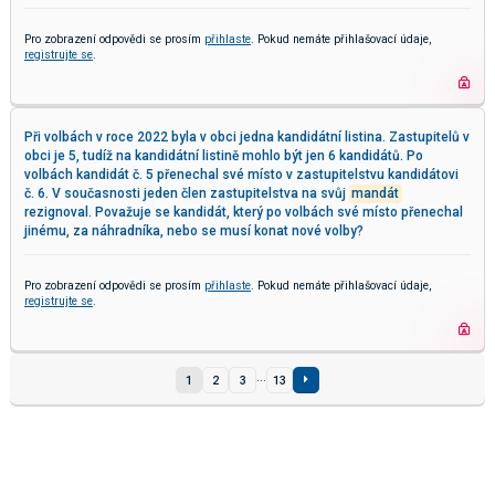
Pro zobrazení odpovědi se prosím
přihlaste
. Pokud nemáte přihlašovací údaje,
registrujte se
.
Při volbách v roce 2022 byla v obci jedna kandidátní listina. Zastupitelů v
obci je 5, tudíž na kandidátní listině mohlo být jen 6 kandidátů. Po
volbách kandidát č. 5 přenechal své místo v zastupitelstvu kandidátovi
č. 6. V současnosti jeden člen zastupitelstva na svůj
mandát
rezignoval. Považuje se kandidát, který po volbách své místo přenechal
jinému, za náhradníka, nebo se musí konat nové volby?
Pro zobrazení odpovědi se prosím
přihlaste
. Pokud nemáte přihlašovací údaje,
registrujte se
.
...
1
2
3
13