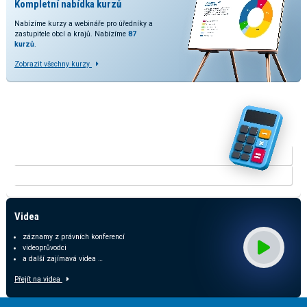
Kompletní nabídka kurzů
Nabízíme kurzy a webináře pro úředníky a
zastupitele obcí a krajů. Nabízíme
87
kurzů
.
Zobrazit všechny kurzy
Vyzkoušejte naše kalkulačky
V rozšířené verzi kalkulačky přinášíme srovnání odhadovaných
dopadů dle stavu legislativy a predikcí daňových příjmů.
KALKULAČKA RUD
KALKULAČKA ODMĚN ZASTUPITELŮ
Videa
záznamy z právních konferencí
videoprůvodci
a další zajímavá videa …
Přejít na videa