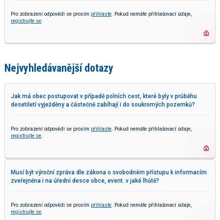
Pro zobrazení odpovědi se prosím
přihlaste
. Pokud nemáte přihlašovací údaje,
registrujte se
.
Nejvyhledávanější dotazy
Jak má obec postupovat v případě polních cest, které byly v průběhu
desetiletí vyježděny a částečně zabíhají i do soukromých pozemků?
Pro zobrazení odpovědi se prosím
přihlaste
. Pokud nemáte přihlašovací údaje,
registrujte se
.
Musí být výroční zpráva dle zákona o svobodném přístupu k informacím
zveřejněna i na úřední desce obce, event. v jaké lhůtě?
Pro zobrazení odpovědi se prosím
přihlaste
. Pokud nemáte přihlašovací údaje,
registrujte se
.