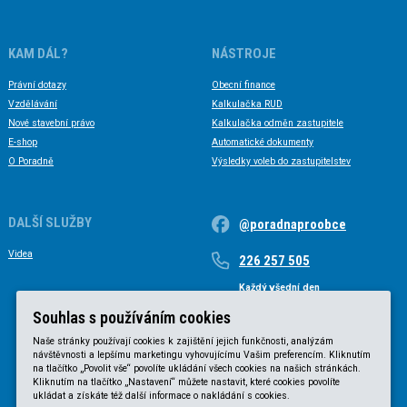
KAM DÁL?
NÁSTROJE
Právní dotazy
Obecní finance
Vzdělávání
Kalkulačka RUD
Nové stavební právo
Kalkulačka odměn zastupitele
E-shop
Automatické dokumenty
O Poradně
Výsledky voleb do zastupitelstev
DALŠÍ SLUŽBY
@poradnaproobce
Videa
226 257 505
Každý všední den
Každý všední den od 9 do 17 hodin
Souhlas s používáním cookies
Naše stránky používají cookies k zajištění jejich funkčnosti, analýzám
návštěvnosti a lepšímu marketingu vyhovujícímu Vašim preferencím. Kliknutím
na tlačítko „Povolit vše“ povolíte ukládání všech cookies na našich stránkách.
Kliknutím na tlačítko „Nastavení“ můžete nastavit, které cookies povolíte
ukládat a získáte též další informace o nakládání s cookies.