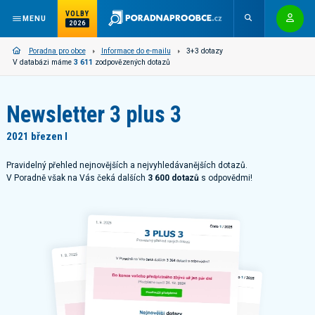
VOLBY
MENU
2026
Poradna pro obce
Informace do e-mailu
3+3 dotazy
V databázi máme
3 611
zodpovězených dotazů
Newsletter 3 plus 3
2021 březen I
Pravidelný přehled nejnovějších a nejvyhledávanějších dotazů.
V Poradně však na Vás čeká dalších
3 600 dotazů
s odpovědmi!