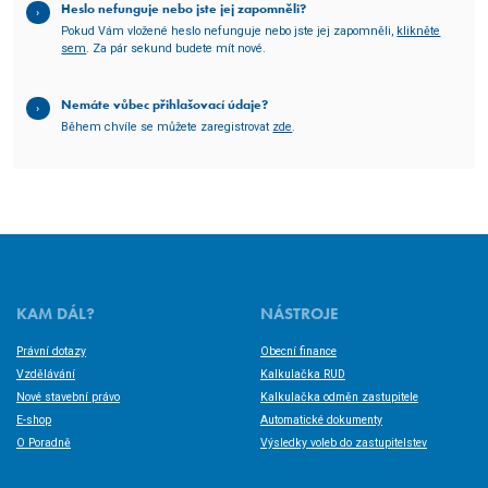
Heslo nefunguje nebo jste jej zapomněli?
Pokud Vám vložené heslo nefunguje nebo jste jej zapomněli,
klikněte
sem
. Za pár sekund budete mít nové.
Nemáte vůbec přihlašovací údaje?
Během chvíle se můžete zaregistrovat
zde
.
KAM DÁL?
NÁSTROJE
Právní dotazy
Obecní finance
Vzdělávání
Kalkulačka RUD
Nové stavební právo
Kalkulačka odměn zastupitele
E-shop
Automatické dokumenty
O Poradně
Výsledky voleb do zastupitelstev