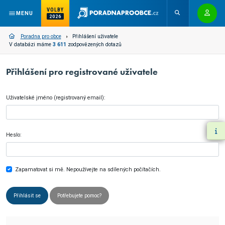
VOLBY
MENU
2026
Poradna pro obce
Přihlášení uživatele
V databázi máme
3 611
zodpovězených dotazů
Přihlášení pro registrované uživatele
Uživatelské jméno (registrovaný email):
Heslo:
Zapamatovat si mě. Nepoužívejte na sdílených počítačích.
Přihlásit se
Potřebujete pomoc?