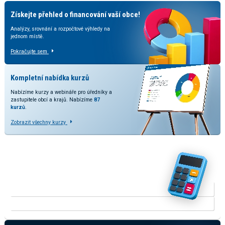
Získejte přehled o financování vaší obce!
Analýzy, srovnání a rozpočtové výhledy na
jednom místě.
Pokračujte sem
Kompletní nabídka kurzů
Nabízíme kurzy a webináře pro úředníky a
zastupitele obcí a krajů. Nabízíme
87
kurzů
.
Zobrazit všechny kurzy
Vyzkoušejte naše kalkulačky
V rozšířené verzi kalkulačky přinášíme srovnání odhadovaných
dopadů dle stavu legislativy a predikcí daňových příjmů.
KALKULAČKA RUD
KALKULAČKA ODMĚN ZASTUPITELŮ