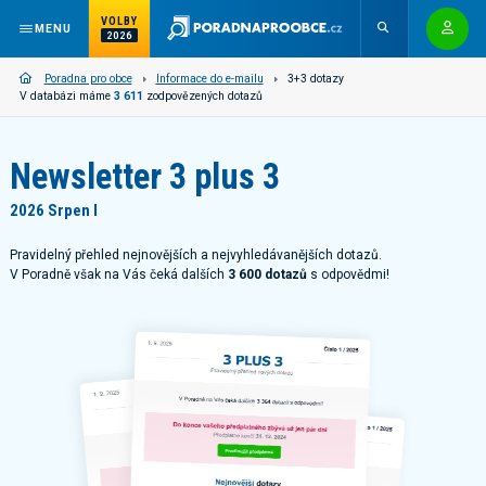
VOLBY
MENU
2026
Poradna pro obce
Informace do e-mailu
3+3 dotazy
V databázi máme
3 611
zodpovězených dotazů
Newsletter 3 plus 3
2026 Srpen I
Pravidelný přehled nejnovějších a nejvyhledávanějších dotazů.
V Poradně však na Vás čeká dalších
3 600 dotazů
s odpovědmi!