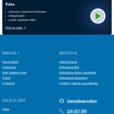
Videa
záznamy z právních konferencí
videoprůvodci
a další zajímavá videa …
Přejít na videa
KAM DÁL?
NÁSTROJE
Právní dotazy
Obecní finance
Vzdělávání
Kalkulačka RUD
Nové stavební právo
Kalkulačka odměn zastupitele
E-shop
Automatické dokumenty
O Poradně
Výsledky voleb do zastupitelstev
DALŠÍ SLUŽBY
@poradnaproobce
Videa
226 257 505