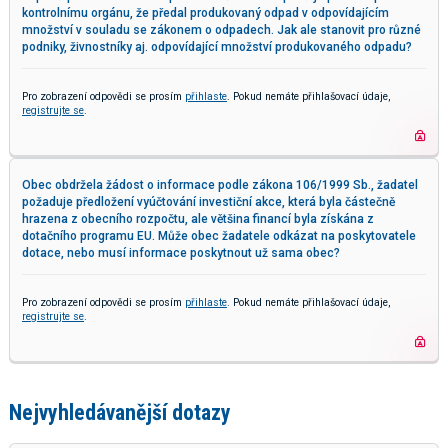
kontrolnímu orgánu, že předal produkovaný odpad v odpovídajícím
množství v souladu se zákonem o odpadech. Jak ale stanovit pro různé
podniky, živnostníky aj. odpovídající množství produkovaného odpadu?
Pro zobrazení odpovědi se prosím
přihlaste
. Pokud nemáte přihlašovací údaje,
registrujte se
.
Obec obdržela žádost o informace podle zákona 106/1999 Sb., žadatel
požaduje předložení vyúčtování investiční akce, která byla částečně
hrazena z obecního rozpočtu, ale většina financí byla získána z
dotačního programu EU. Může obec žadatele odkázat na poskytovatele
dotace, nebo musí informace poskytnout už sama obec?
Pro zobrazení odpovědi se prosím
přihlaste
. Pokud nemáte přihlašovací údaje,
registrujte se
.
Nejvyhledávanější dotazy