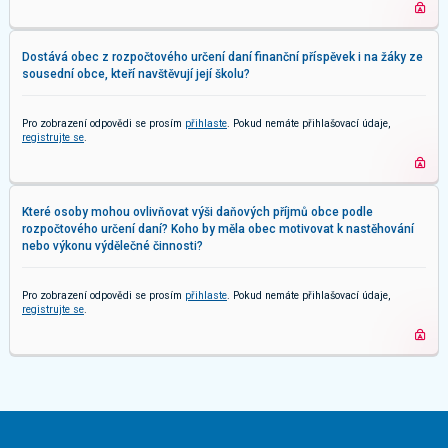
Dostává obec z rozpočtového určení daní finanční příspěvek i na žáky ze
sousední obce, kteří navštěvují její školu?
Pro zobrazení odpovědi se prosím
přihlaste
. Pokud nemáte přihlašovací údaje,
registrujte se
.
Které osoby mohou ovlivňovat výši daňových příjmů obce podle
rozpočtového určení daní? Koho by měla obec motivovat k nastěhování
nebo výkonu výdělečné činnosti?
Pro zobrazení odpovědi se prosím
přihlaste
. Pokud nemáte přihlašovací údaje,
registrujte se
.