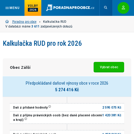
VOLBY
MENU
2026
Poradna pro obce
Kalkulačka RUD
V databázi máme
3 611
zodpovězených dotazů
Kalkulačka RUD pro rok 2026
Obec Zálší
Vybrat obec
Předpokládané daňové výnosy obce v roce 2026
5 274 416 Kč
Daň z přidané hodnoty
2 595 075 Kč
Daň z příjmu právnických osob (bez daně placené obcemi
1 420 381 Kč
a kraji)