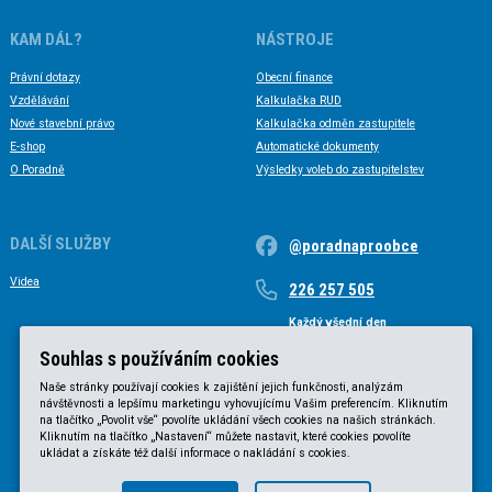
KAM DÁL?
NÁSTROJE
Právní dotazy
Obecní finance
Vzdělávání
Kalkulačka RUD
Nové stavební právo
Kalkulačka odměn zastupitele
E-shop
Automatické dokumenty
O Poradně
Výsledky voleb do zastupitelstev
DALŠÍ SLUŽBY
@poradnaproobce
Videa
226 257 505
Každý všední den
Každý všední den od 9 do 17 hodin
Souhlas s používáním cookies
Naše stránky používají cookies k zajištění jejich funkčnosti, analýzám
návštěvnosti a lepšímu marketingu vyhovujícímu Vašim preferencím. Kliknutím
na tlačítko „Povolit vše“ povolíte ukládání všech cookies na našich stránkách.
Kliknutím na tlačítko „Nastavení“ můžete nastavit, které cookies povolíte
ukládat a získáte též další informace o nakládání s cookies.