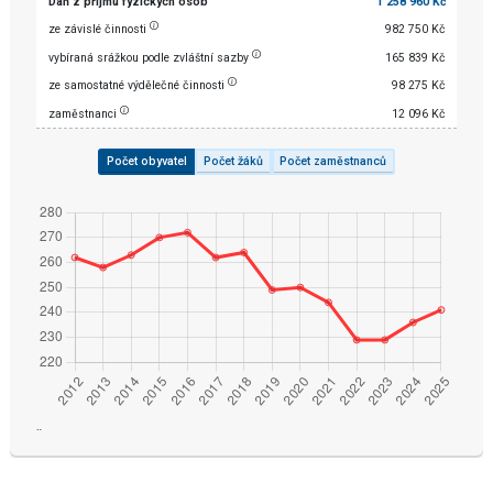
Daň z příjmu fyzických osob
1 258 960 Kč
ze závislé činnosti
982 750 Kč
vybíraná srážkou podle zvláštní sazby
165 839 Kč
ze samostatné výdělečné činnosti
98 275 Kč
zaměstnanci
12 096 Kč
Počet obyvatel
Počet žáků
Počet zaměstnanců
¨