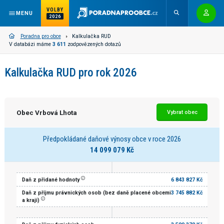
VOLBY
MENU
2026
Poradna pro obce
Kalkulačka RUD
V databázi máme
3 611
zodpovězených dotazů
Kalkulačka RUD pro rok 2026
Obec Vrbová Lhota
Vybrat obec
Předpokládané daňové výnosy obce v roce 2026
14 099 079 Kč
Daň z přidané hodnoty
6 843 827 Kč
Daň z příjmu právnických osob (bez daně placené obcemi
3 745 882 Kč
a kraji)