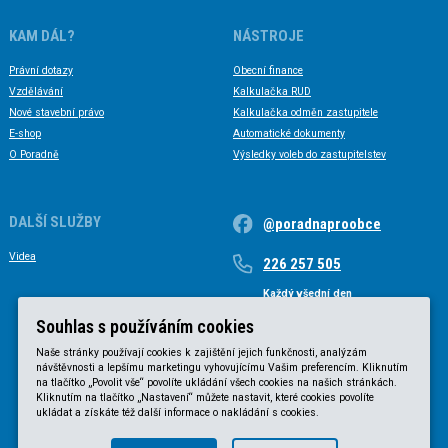
KAM DÁL?
NÁSTROJE
Právní dotazy
Obecní finance
Vzdělávání
Kalkulačka RUD
Nové stavební právo
Kalkulačka odměn zastupitele
E-shop
Automatické dokumenty
O Poradně
Výsledky voleb do zastupitelstev
DALŠÍ SLUŽBY
@poradnaproobce
Videa
226 257 505
Každý všední den
Každý všední den od 9 do 17 hodin
Souhlas s používáním cookies
Naše stránky používají cookies k zajištění jejich funkčnosti, analýzám
návštěvnosti a lepšímu marketingu vyhovujícímu Vašim preferencím. Kliknutím
na tlačítko „Povolit vše“ povolíte ukládání všech cookies na našich stránkách.
Kliknutím na tlačítko „Nastavení“ můžete nastavit, které cookies povolíte
ukládat a získáte též další informace o nakládání s cookies.