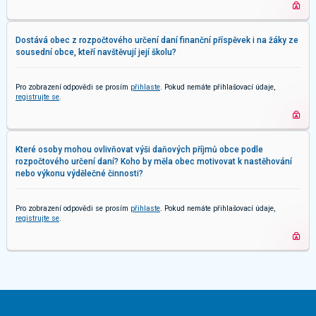
Dostává obec z rozpočtového určení daní finanční příspěvek i na žáky ze
sousední obce, kteří navštěvují její školu?
Pro zobrazení odpovědi se prosím
přihlaste
. Pokud nemáte přihlašovací údaje,
registrujte se
.
Které osoby mohou ovlivňovat výši daňových příjmů obce podle
rozpočtového určení daní? Koho by měla obec motivovat k nastěhování
nebo výkonu výdělečné činnosti?
Pro zobrazení odpovědi se prosím
přihlaste
. Pokud nemáte přihlašovací údaje,
registrujte se
.