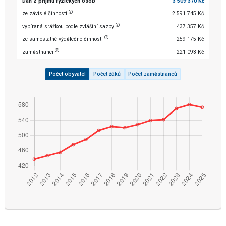
Daň z příjmu fyzických osob
3 509 370 Kč
ze závislé činnosti
2 591 745 Kč
vybíraná srážkou podle zvláštní sazby
437 357 Kč
ze samostatné výdělečné činnosti
259 175 Kč
zaměstnanci
221 093 Kč
Počet obyvatel
Počet žáků
Počet zaměstnanců
¨