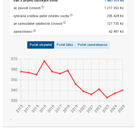
Daň z příjmu fyzických osob
1 607 013 Kč
ze závislé činnosti
1 217 353 Kč
vybíraná srážkou podle zvláštní sazby
205 428 Kč
ze samostatné výdělečné činnosti
121 735 Kč
zaměstnanci
62 497 Kč
Počet obyvatel
Počet žáků
Počet zaměstnanců
¨