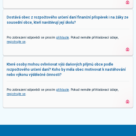
Dostává obec z rozpočtového určení daní finanční příspěvek i na žáky ze
sousední obce, kteří navštěvují její školu?
Pro zobrazení odpovědi se prosím
přihlaste
. Pokud nemáte přihlašovací údaje,
registrujte se
.
Které osoby mohou ovlivňovat výši daňových příjmů obce podle
rozpočtového určení daní? Koho by měla obec motivovat k nastěhování
nebo výkonu výdělečné činnosti?
Pro zobrazení odpovědi se prosím
přihlaste
. Pokud nemáte přihlašovací údaje,
registrujte se
.