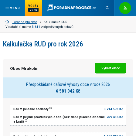
VOLBY
MENU
2026
Poradna pro obce
Kalkulačka RUD
V databázi máme
3 611
zodpovězených dotazů
Kalkulačka RUD pro rok 2026
Obec Mrákotín
Vybrat obec
Předpokládané daňové výnosy obce v roce 2026
6 581 042 Kč
Daň z přidané hodnoty
3 214 573 Kč
Daň z příjmu právnických osob (bez daně placené obcemi
1 759 456 Kč
a kraji)