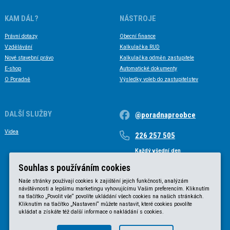
KAM DÁL?
NÁSTROJE
Právní dotazy
Obecní finance
Vzdělávání
Kalkulačka RUD
Nové stavební právo
Kalkulačka odměn zastupitele
E-shop
Automatické dokumenty
O Poradně
Výsledky voleb do zastupitelstev
DALŠÍ SLUŽBY
@poradnaproobce
Videa
226 257 505
Každý všední den
Každý všední den od 9 do 17 hodin
Souhlas s používáním cookies
Naše stránky používají cookies k zajištění jejich funkčnosti, analýzám
návštěvnosti a lepšímu marketingu vyhovujícímu Vašim preferencím. Kliknutím
na tlačítko „Povolit vše“ povolíte ukládání všech cookies na našich stránkách.
Kliknutím na tlačítko „Nastavení“ můžete nastavit, které cookies povolíte
ukládat a získáte též další informace o nakládání s cookies.