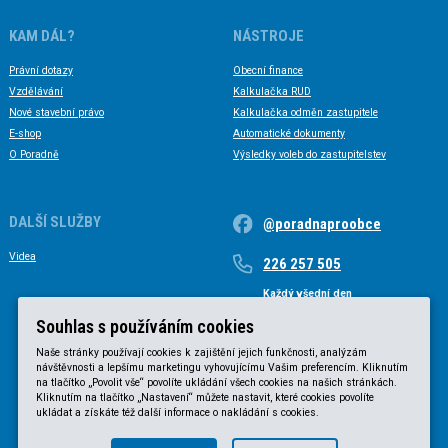
KAM DÁL?
NÁSTROJE
Právní dotazy
Obecní finance
Vzdělávání
Kalkulačka RUD
Nové stavební právo
Kalkulačka odměn zastupitele
E-shop
Automatické dokumenty
O Poradně
Výsledky voleb do zastupitelstev
DALŠÍ SLUŽBY
@poradnaproobce
Videa
226 257 505
Každý všední den
Každý všední den od 9 do 17 hodin
Souhlas s používáním cookies
Naše stránky používají cookies k zajištění jejich funkčnosti, analýzám
návštěvnosti a lepšímu marketingu vyhovujícímu Vašim preferencím. Kliknutím
na tlačítko „Povolit vše“ povolíte ukládání všech cookies na našich stránkách.
Kliknutím na tlačítko „Nastavení“ můžete nastavit, které cookies povolíte
ukládat a získáte též další informace o nakládání s cookies.