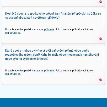
Dostává obec z rozpočtového určení daní finanční příspěvek i na žáky ze
sousední obce, kteří navštěvují její školu?
Pro zobrazení odpovědi se prosím
přihlaste
. Pokud nemáte přihlašovací údaje,
registrujte se
.
Které osoby mohou ovlivňovat výši daňových příjmů obce podle
rozpočtového určení daní? Koho by měla obec motivovat k nastěhování
nebo výkonu výdělečné činnosti?
Pro zobrazení odpovědi se prosím
přihlaste
. Pokud nemáte přihlašovací údaje,
registrujte se
.