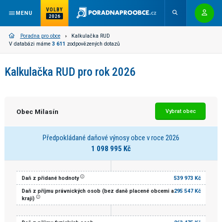
VOLBY
MENU
2026
Poradna pro obce
Kalkulačka RUD
V databázi máme
3 611
zodpovězených dotazů
Kalkulačka RUD pro rok 2026
Obec Milasín
Vybrat obec
Předpokládané daňové výnosy obce v roce 2026
1 098 995 Kč
Daň z přidané hodnoty
539 973 Kč
Daň z příjmu právnických osob (bez daně placené obcemi a
295 547 Kč
kraji)