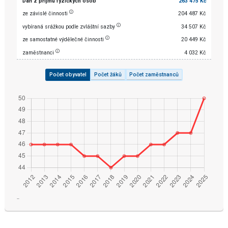
Daň z příjmu fyzických osob
263 475 Kč
ze závislé činnosti
204 487 Kč
vybíraná srážkou podle zvláštní sazby
34 507 Kč
ze samostatné výdělečné činnosti
20 449 Kč
zaměstnanci
4 032 Kč
Počet obyvatel
Počet žáků
Počet zaměstnanců
¨