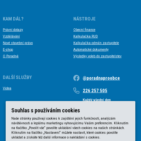
KAM DÁL?
NÁSTROJE
Právní dotazy
Obecní finance
Vzdělávání
Kalkulačka RUD
Nové stavební právo
Kalkulačka odměn zastupitele
E-shop
Automatické dokumenty
O Poradně
Výsledky voleb do zastupitelstev
DALŠÍ SLUŽBY
@poradnaproobce
Videa
226 257 505
Každý všední den
Každý všední den od 9 do 17 hodin
Souhlas s používáním cookies
Naše stránky používají cookies k zajištění jejich funkčnosti, analýzám
návštěvnosti a lepšímu marketingu vyhovujícímu Vašim preferencím. Kliknutím
na tlačítko „Povolit vše“ povolíte ukládání všech cookies na našich stránkách.
Kliknutím na tlačítko „Nastavení“ můžete nastavit, které cookies povolíte
ukládat a získáte též další informace o nakládání s cookies.