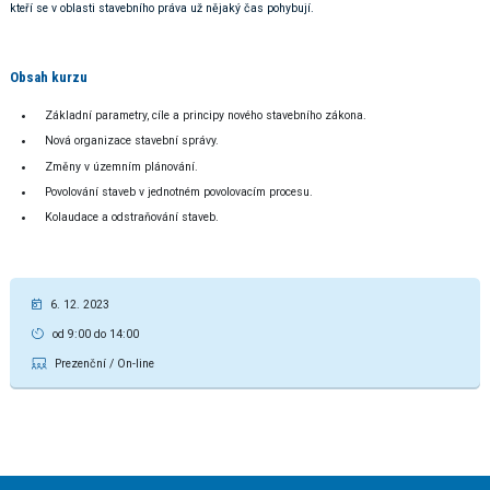
kteří se v oblasti stavebního práva už nějaký čas pohybují.
Obsah kurzu
Základní parametry, cíle a principy nového stavebního zákona.
Nová organizace stavební správy.
Změny v územním plánování.
Povolování staveb v jednotném povolovacím procesu.
Kolaudace a odstraňování staveb.
6. 12. 2023
od 9:00 do 14:00
Prezenční / On-line