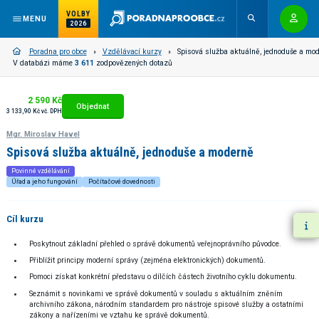
VOLBY
MENU
2026
Poradna pro obce
Vzdělávací kurzy
Spisová služba aktuálně, jednoduše a mod
V databázi máme
3 611
zodpovězených dotazů
2 590 Kč
Objednat
3 133,90 Kč vč. DPH
Mgr. Miroslav Havel
Spisová služba aktuálně, jednoduše a moderně
Povinné vzdělávání
Úřad a jeho fungování
Počítačové dovednosti
Cíl kurzu
Poskytnout základní přehled o správě dokumentů veřejnoprávního původce.
Přiblížit principy moderní správy (zejména elektronických) dokumentů.
Pomoci získat konkrétní představu o dílčích částech životního cyklu dokumentu.
Seznámit s novinkami ve správě dokumentů v souladu s aktuálním zněním
archivního zákona, národním standardem pro nástroje spisové služby a ostatními
zákony a nařízeními ve vztahu ke správě dokumentů.