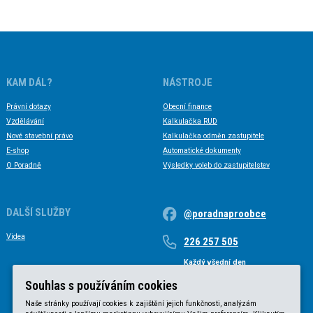
KAM DÁL?
NÁSTROJE
Právní dotazy
Obecní finance
Vzdělávání
Kalkulačka RUD
Nové stavební právo
Kalkulačka odměn zastupitele
E-shop
Automatické dokumenty
O Poradně
Výsledky voleb do zastupitelstev
DALŠÍ SLUŽBY
@poradnaproobce
Videa
226 257 505
Každý všední den
Každý všední den od 9 do 17 hodin
Souhlas s používáním cookies
Naše stránky používají cookies k zajištění jejich funkčnosti, analýzám