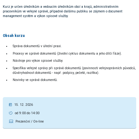
Kurz je určen úředníkům a vedoucím úředníkům obcí a krajů, administrativním
pracovníkům ve veřejné správě, případně dalšímu publiku se zájmem o document
management systém a výkon spisové služby.
Obsah kurzu
Správa dokumentů v úřední praxi.
Procesy ve správě dokumentů (životní cyklus dokumentu a jeho dílčí fáze).
Nástroje pro výkon spisové služby.
Specifika veřejné správy při správě dokumentů (povinnosti veřejnoprávních původců,
důvěryhodnost dokumentů - např. podpisy, pečetě, razítka).
Novinky ve správě dokumentů.
15. 12. 2026
od 9:00 do 14:00
Prezenční / On-line