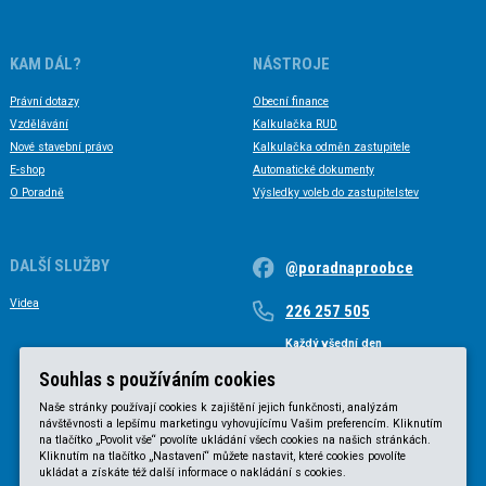
KAM DÁL?
NÁSTROJE
Právní dotazy
Obecní finance
Vzdělávání
Kalkulačka RUD
Nové stavební právo
Kalkulačka odměn zastupitele
E-shop
Automatické dokumenty
O Poradně
Výsledky voleb do zastupitelstev
DALŠÍ SLUŽBY
@poradnaproobce
Videa
226 257 505
Každý všední den
Každý všední den od 9 do 17 hodin
Souhlas s používáním cookies
Naše stránky používají cookies k zajištění jejich funkčnosti, analýzám
návštěvnosti a lepšímu marketingu vyhovujícímu Vašim preferencím. Kliknutím
na tlačítko „Povolit vše“ povolíte ukládání všech cookies na našich stránkách.
Kliknutím na tlačítko „Nastavení“ můžete nastavit, které cookies povolíte
ukládat a získáte též další informace o nakládání s cookies.