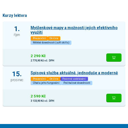
Kurzy lektora
1.
Myšlenkové mapy a možnosti jejich efektivního
využití
říjen
Prezenční
On-line
Měkké dovednosti (soft skills)
2 290 Kč
2 770,90 Kč vč. DPH
15.
Spisová služba aktuálně, jednoduše a moderně
Prezenční
On-line
Povinné vzdělávání
prosinec
Úřad a jeho fungování
Počítačové dovednosti
2 590 Kč
3 133,90 Kč vč. DPH