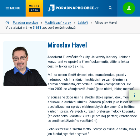
VOLBY
MENU
2026
Poradna pro obce
Vzdělávací kurzy
Lektoři
Miroslav Havel
V databázi máme
3 611
zodpovězených dotazů
Miroslav Havel
Absolvent Filozofické fakulty Univerzity Karlovy. Lektor a
konzultant ve správě a řízení dokumentů, učitel a lektor
češtiny, lektor soft skills.
Má za sebou téměř dvacetiletou manažerskou praxi v
nadnárodních finančních institucích se zaměřením na
správu dokumentů, obchodní a úřední korespondenci. Od
roku 2007 se věnuje vzdělávání (jako učitel, lektor, mentor).
V současné době učí na střední škole správu dokumentů,
spisovou a archivní službu. Zároveň působí jako lektor se
specializací na správu elektronických dokumentů a češtinu
v úřední praxi. Ve svých kurzech preferuje metody koučinku
(student nebo účastník kurzu je pro něj partner, kterého vede
po cestě celoživotního vzdělávání).
Jeho lektorské a životní motto: "Vždycky existuje cesta, stačí
jen hledat, vydržet a vytrvat."