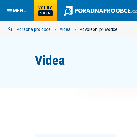
VOLBY
MENU
2026
Poradna pro obce
Videa
Povolební průvodce
Videa
Ustavující zasedání zastupitelstva
obce