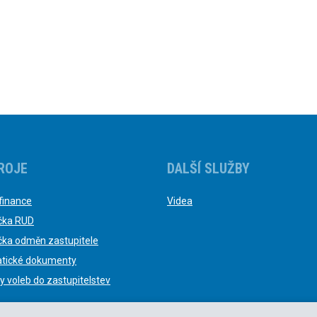
ROJE
DALŠÍ SLUŽBY
finance
Videa
čka RUD
čka odměn zastupitele
tické dokumenty
y voleb do zastupitelstev