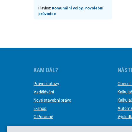
00:00
Playlist:
Komunální volby, Povolební
průvodce
KAM DÁL?
NÁST
Právní dotazy
Obecní 
Vzdělávání
Kalkula
Nové stavební právo
Kalkula
E-shop
Automa
O Poradně
Výsledk