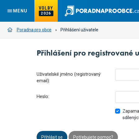
VOLBY
MENU
2026
Poradna pro obce
Přihlášení uživatele
Přihlášení pro registrované u
Uživatelské jméno (registrovaný
email):
Heslo:
Zapamat
sdílenýc
Přihlásit se
Potřebujete pomoc?