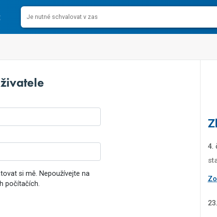
živatele
Z
4.
st
ovat si mě. Nepoužívejte na
Zob
h počítačích.
23