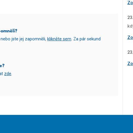
Zob
23
kd
pomněli?
Zob
nebo jste jej zapomněli,
klikněte sem
. Za pár sekund
23
Zob
e?
vat
zde
.