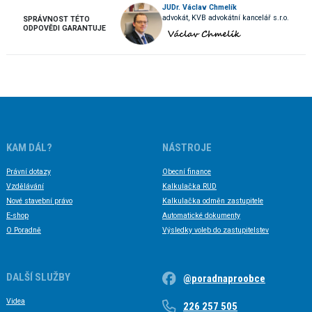
JUDr. Václav Chmelík
advokát, KVB advokátní kancelář s.r.o.
SPRÁVNOST TÉTO
ODPOVĚDI GARANTUJE
KAM DÁL?
NÁSTROJE
Právní dotazy
Obecní finance
Vzdělávání
Kalkulačka RUD
Nové stavební právo
Kalkulačka odměn zastupitele
E-shop
Automatické dokumenty
O Poradně
Výsledky voleb do zastupitelstev
DALŠÍ SLUŽBY
@poradnaproobce
Videa
226 257 505