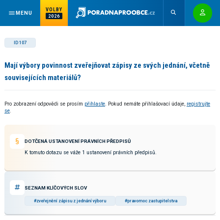
VOLBY
MENU
2026
ID 107
Mají výbory povinnost zveřejňovat zápisy ze svých jednání, včetně
souvisejících materiálů?
Pro zobrazení odpovědi se prosím
přihlaste
. Pokud nemáte přihlašovací údaje,
registrujte
se
.
DOTČENÁ USTANOVENÍ PRÁVNÍCH PŘEDPISŮ
K tomuto dotazu se váže 1 ustanovení právních předpisů.
SEZNAM KLÍČOVÝCH SLOV
#zveřejnění zápisu z jednání výboru
#pravomoc zastupitelstva