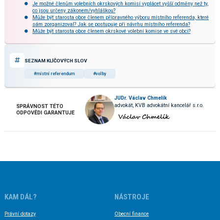
Je možné členům volebních okrskových komisí vyplácet vyšší odměny než ty,
co jsou určeny zákonem/vyhláškou?
Může být starosta obce členem přípravného výboru místního referenda, které
sám zorganizoval? Jak se postupuje při návrhu místního referenda?
Může být starosta obce členem okrskové volební komise ve své obci?
SEZNAM KLÍČOVÝCH SLOV
#místní referendum
#volby
JUDr. Václav Chmelík
advokát, KVB advokátní kancelář s.r.o.
SPRÁVNOST TÉTO
ODPOVĚDI GARANTUJE
KAM DÁL?
NÁSTROJE
Právní dotazy
Obecní finance