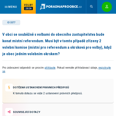
VOLBY
MENU
2026
ID 3377
V obci se souběžně s volbami do obecního zastupitelstva bude
konat místní referendum. Musí být v tomto případě zřízeny 2
volební komise (místní pro referendum a okrsková pro volby), když
je obec jedním volebním okrskem?
Pro zobrazení odpovědi se prosím
přihlaste
. Pokud nemáte přihlašovací údaje,
registrujte
se
.
DOTČENÁ USTANOVENÍ PRÁVNÍCH PŘEDPISŮ
K tomuto dotazu se váže 2 ustanovení právních předpisů.
SOUVISEJÍCÍ DOTAZY