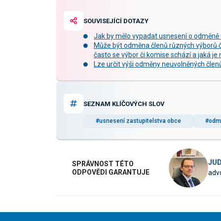
SOUVISEJÍCÍ DOTAZY
Jak by mělo vypadat usnesení o odměně u
Může být odměna členů různých výborů či
často se výbor či komise schází a jaká je 
Lze určit výši odměny neuvolněných člen
SEZNAM KLÍČOVÝCH SLOV
#usnesení zastupitelstva obce
#odmě
JUD
SPRÁVNOST TÉTO
ODPOVĚDI GARANTUJE
advo