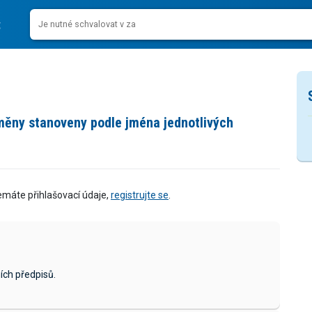
měny stanoveny podle jména jednotlivých
emáte přihlašovací údaje,
registrujte se
.
ích předpisů.