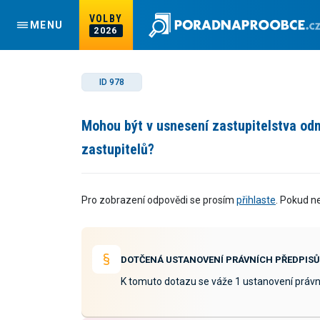
VOLBY
MENU
2026
ID 978
Mohou být v usnesení zastupitelstva od
zastupitelů?
Pro zobrazení odpovědi se prosím
přihlaste
. Pokud n
DOTČENÁ USTANOVENÍ PRÁVNÍCH PŘEDPISŮ
K tomuto dotazu se váže 1 ustanovení právn