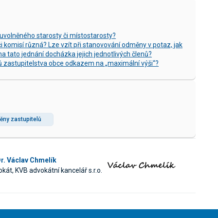
volněného starosty či místostarosty?
 komisí různá? Lze vzít při stanovování odměny v potaz, jak
na tato jednání docházka jejich jednotlivých členů?
ů zastupitelstva obce odkazem na „maximální výši“?
ny zastupitelů
r. Václav Chmelík
kát, KVB advokátní kancelář s.r.o.