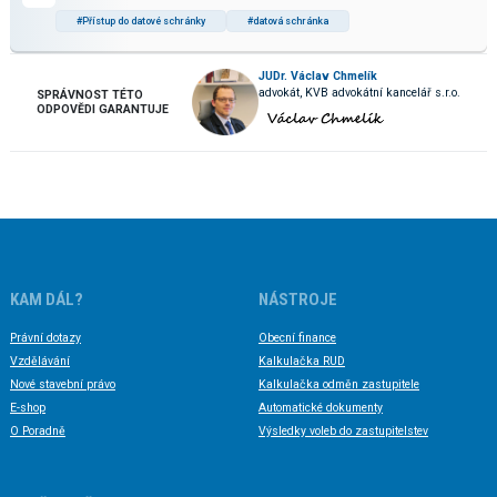
#Přístup do datové schránky
#datová schránka
JUDr. Václav Chmelík
advokát, KVB advokátní kancelář s.r.o.
SPRÁVNOST TÉTO
ODPOVĚDI GARANTUJE
KAM DÁL?
NÁSTROJE
Právní dotazy
Obecní finance
Vzdělávání
Kalkulačka RUD
Nové stavební právo
Kalkulačka odměn zastupitele
E-shop
Automatické dokumenty
O Poradně
Výsledky voleb do zastupitelstev