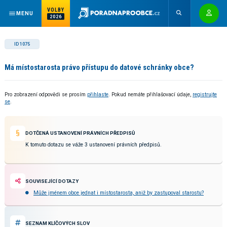
VOLBY
MENU
2026
ID 1075
Má místostarosta právo přístupu do datové schránky obce?
Pro zobrazení odpovědi se prosím
přihlaste
. Pokud nemáte přihlašovací údaje,
registrujte
se
.
DOTČENÁ USTANOVENÍ PRÁVNÍCH PŘEDPISŮ
K tomuto dotazu se váže 3 ustanovení právních předpisů.
SOUVISEJÍCÍ DOTAZY
Může jménem obce jednat i místostarosta, aniž by zastupoval starostu?
SEZNAM KLÍČOVÝCH SLOV