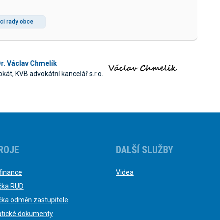
ci rady obce
r. Václav Chmelík
kát, KVB advokátní kancelář s.r.o.
ROJE
DALŠÍ SLUŽBY
finance
Videa
čka RUD
čka odměn zastupitele
tické dokumenty