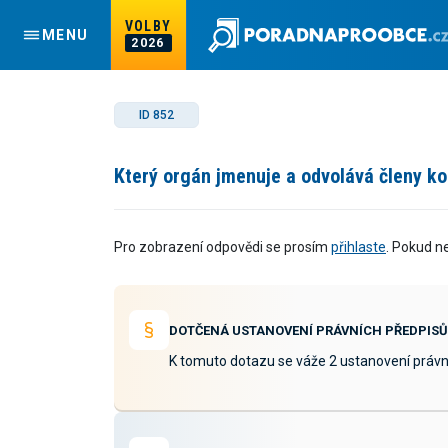
VOLBY
MENU
2026
ID 852
Který orgán jmenuje a odvolává členy kom
Pro zobrazení odpovědi se prosím
přihlaste
. Pokud n
DOTČENÁ USTANOVENÍ PRÁVNÍCH PŘEDPISŮ
K tomuto dotazu se váže 2 ustanovení právn