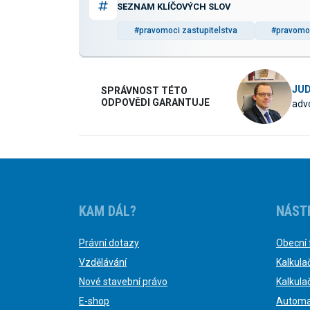
SEZNAM KLÍČOVÝCH SLOV
#pravomoci zastupitelstva
#pravomo
JUD
SPRÁVNOST TÉTO
ODPOVĚDI GARANTUJE
advo
KAM DÁL?
NÁST
Právní dotazy
Obecní 
Vzdělávání
Kalkula
Nové stavební právo
Kalkula
E-shop
Automa