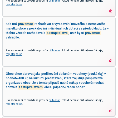
Pro zobrazení odpovědi se prosím
přihlaste
. Pokud nemáte přihlašovací údaje,
registrujte se
.
Kdo má
pravomoc
rozhodovat o vyřazování movitého a nemovitého
majetku obce a poskytování individuálních dotací za předpokladu, že v
těchto věcech rozhodovalo
zastupitelstvo
, aniž by si
pravomoc
vyhradilo.
Pro zobrazení odpovědi se prosím
přihlaste
. Pokud nemáte přihlašovací údaje,
registrujte se
.
Obec chce darovat jako poděkování občanům vouchery (poukázky) v
hodnotě 400 Kč na kulturní představení, které zajišťuje příspěvková
organizace obce. Je v tomto případě nutné nákup voucherů nechat
schválit
zastupitelstvem
obce, případně radou obce?
Pro zobrazení odpovědi se prosím
přihlaste
. Pokud nemáte přihlašovací údaje,
registrujte se
.