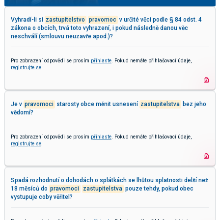
Vyhradí-li si
zastupitelstvo
pravomoc
v určité věci podle § 84 odst. 4
zákona o obcích, trvá toto vyhrazení, i pokud následně danou věc
neschválí (smlouvu neuzavře apod.)?
Pro zobrazení odpovědi se prosím
přihlaste
. Pokud nemáte přihlašovací údaje,
registrujte se
.
Je v
pravomoci
starosty obce měnit usnesení
zastupitelstva
bez jeho
vědomí?
Pro zobrazení odpovědi se prosím
přihlaste
. Pokud nemáte přihlašovací údaje,
registrujte se
.
Spadá rozhodnutí o dohodách o splátkách se lhůtou splatnosti delší než
18 měsíců do
pravomoci
zastupitelstva
pouze tehdy, pokud obec
vystupuje coby věřitel?