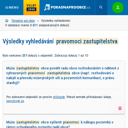
VOLBY
MENU
2026
Poradna pro obce
Výsledky vyhledávání
V databázi máme
3 611
zodpovězených dotazů
Výsledky vyhledávání
pravomoci zastupitelstva
Bylo nalezeno
237
dotazů s odpovědí. Zobrazuji dotazy 1 až 10
Může
zastupitelstvo
obce pověřit radu obce rozhodováním o některé z
vyhrazených
pravomocí
zastupitelstva
obce (např.: rozhodování o
nabytí a převodu inženýrských sítí a pozemních komunikací, o právu
stavby)?
Pro zobrazení odpovědi se prosím
přihlaste
. Pokud nemáte přihlašovací údaje,
registrujte se
.
Může
zastupitelstvo
obce vyčlenit
pravomoc
k nákupu pozemků v
rámci schváleného rozpočtu radě obce?