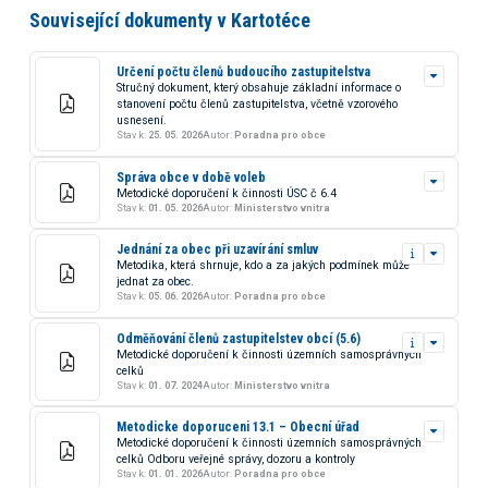
Související dokumenty v Kartotéce
Určení počtu členů budoucího zastupitelstva
Stručný dokument, který obsahuje základní informace o
stanovení počtu členů zastupitelstva, včetně vzorového
usnesení.
Stav k:
25. 05. 2026
Autor:
Poradna pro obce
Správa obce v době voleb
Metodické doporučení k činnosti ÚSC č 6.4
Stav k:
01. 05. 2026
Autor:
Ministerstvo vnitra
Jednání za obec při uzavírání smluv
Metodika, která shrnuje, kdo a za jakých podmínek může
jednat za obec.
Stav k:
05. 06. 2026
Autor:
Poradna pro obce
Odměňování členů zastupitelstev obcí (5.6)
Metodické doporučení k činnosti územních samosprávných
celků
Stav k:
01. 07. 2024
Autor:
Ministerstvo vnitra
Metodicke doporuceni 13.1 – Obecní úřad
Metodické doporučení k činnosti územních samosprávných
celků Odboru veřejné správy, dozoru a kontroly
Stav k:
01. 01. 2026
Autor:
Poradna pro obce