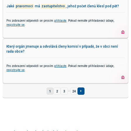
Jaké
pravomoci
má
zastupitelstvo
, jehož počet členů klesl pod pět?
Pro zobrazení odpovědi se prosím
přihlaste
. Pokud nemáte přihlašovací údaje,
registrujte se
.
Který orgán jmenuje a odvolává členy komisí v případě, že v obci není
rada obce?
Pro zobrazení odpovědi se prosím
přihlaste
. Pokud nemáte přihlašovací údaje,
registrujte se
.
...
1
2
3
24