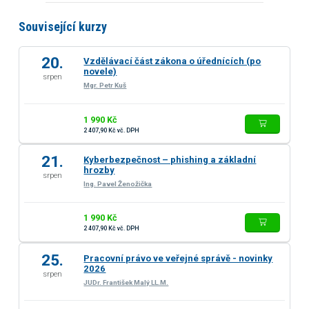
Související kurzy
20.
Vzdělávací část zákona o úřednících (po
novele)
srpen
Mgr. Petr Kuš
1 990 Kč
2 407,90 Kč vč. DPH
21.
Kyberbezpečnost – phishing a základní
hrozby
srpen
Ing. Pavel Ženožička
1 990 Kč
2 407,90 Kč vč. DPH
25.
Pracovní právo ve veřejné správě - novinky
2026
srpen
JUDr. František Malý LL.M.