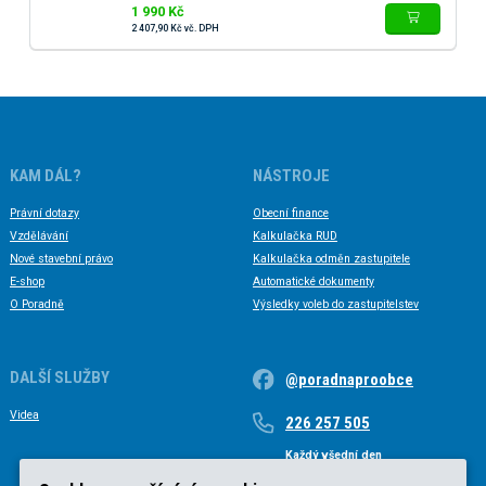
1 990 Kč
2 407,90 Kč vč. DPH
KAM DÁL?
NÁSTROJE
Právní dotazy
Obecní finance
Vzdělávání
Kalkulačka RUD
Nové stavební právo
Kalkulačka odměn zastupitele
E-shop
Automatické dokumenty
O Poradně
Výsledky voleb do zastupitelstev
DALŠÍ SLUŽBY
@poradnaproobce
Videa
226 257 505
Každý všední den
Každý všední den od 9 do 17 hodin