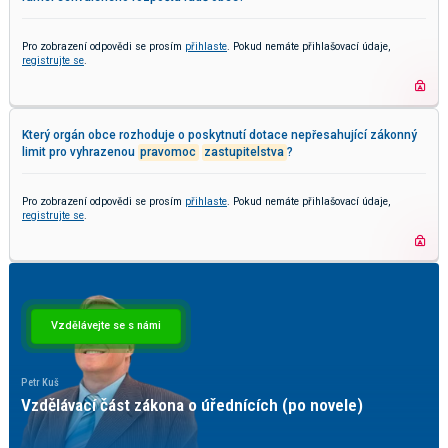
Pro zobrazení odpovědi se prosím
přihlaste
. Pokud nemáte přihlašovací údaje,
registrujte se
.
Který orgán obce rozhoduje o poskytnutí dotace nepřesahující zákonný
limit pro vyhrazenou
pravomoc
zastupitelstva
?
Pro zobrazení odpovědi se prosím
přihlaste
. Pokud nemáte přihlašovací údaje,
registrujte se
.
Vzdělávejte se s námi
Petr Kuš
Pave
Vzdělávací část zákona o úřednících (po novele)
Ky