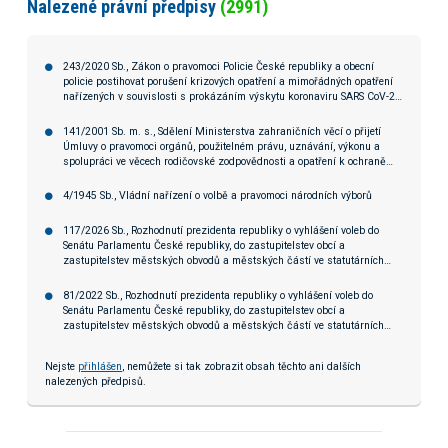
Nalezené právní předpisy
(2991)
243/2020 Sb., Zákon o pravomoci Policie České republiky a obecní
policie postihovat porušení krizových opatření a mimořádných opatření
nařízených v souvislosti s prokázáním výskytu koronaviru SARS CoV-2
na území České republiky
141/2001 Sb. m. s., Sdělení Ministerstva zahraničních věcí o přijetí
Úmluvy o pravomoci orgánů, použitelném právu, uznávání, výkonu a
spolupráci ve věcech rodičovské zodpovědnosti a opatření k ochraně
dětí
4/1945 Sb., Vládní nařízení o volbě a pravomoci národních výborů
117/2026 Sb., Rozhodnutí prezidenta republiky o vyhlášení voleb do
Senátu Parlamentu České republiky, do zastupitelstev obcí a
zastupitelstev městských obvodů a městských částí ve statutárních
městech a do zastupitelstva hlavního města Prahy a zastupitelstev jeho
městských částí
81/2022 Sb., Rozhodnutí prezidenta republiky o vyhlášení voleb do
Senátu Parlamentu České republiky, do zastupitelstev obcí a
zastupitelstev městských obvodů a městských částí ve statutárních
městech a do zastupitelstva hlavního města Prahy a zastupitelstev jeho
městských částí
Nejste
přihlášen
, nemůžete si tak zobrazit obsah těchto ani dalších
nalezených předpisů.