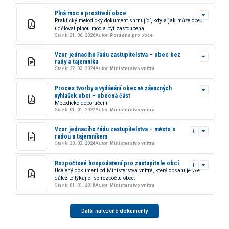
Plná moc v prostředí obce
Praktický metodický dokument shrnující, kdy a jak může obec
udělovat plnou moc a být zastoupena.
Stav k:
21. 06. 2026
Autor:
Poradna pro obce
Vzor jednacího řádu zastupitelstva – obec bez
rady a tajemníka
Stav k:
22. 03. 2024
Autor:
Ministerstvo vnitra
Proces tvorby a vydávání obecně závazných
vyhlášek obcí – obecná část
Metodické doporučení
Stav k:
01. 01. 2022
Autor:
Ministerstvo vnitra
Vzor jednacího řádu zastupitelstva – město s
radou a tajemníkem
Stav k:
20. 03. 2024
Autor:
Ministerstvo vnitra
Rozpočtové hospodaření pro zastupitele obcí
Ucelený dokument od Ministerstva vnitra, který obsahuje vše
důležité týkající se rozpočtu obce.
Stav k:
01. 01. 2018
Autor:
Ministerstvo vnitra
Další nalezené dokumenty