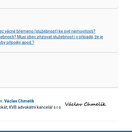
obec věcné břemeno (služebnost) ke své nemovitosti?
ebnosti? Musí obec zřizovat služebnost i v případě, že je
vby přípojky apod.?
r. Václav Chmelík
kát, KVB advokátní kancelář s.r.o.