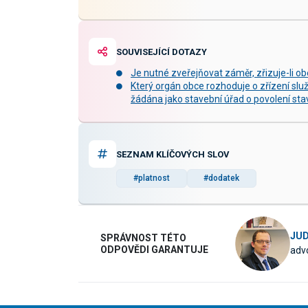
SOUVISEJÍCÍ DOTAZY
Je nutné zveřejňovat záměr, zřizuje-li 
Který orgán obce rozhoduje o zřízení služ
žádána jako stavební úřad o povolení sta
SEZNAM KLÍČOVÝCH SLOV
#platnost
#dodatek
JUD
SPRÁVNOST TÉTO
ODPOVĚDI GARANTUJE
advo