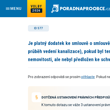
VOLBY
MENU
2026
ID 577
Je platný dodatek ke smlouvě o smlouvě
průběh vedení kanalizace), pokud byl t
nemovitosti, ale nebyl předložen ke schv
Pro zobrazení odpovědi se prosím
přihlaste
. Pokud n
DOTČENÁ USTANOVENÍ PRÁVNÍCH PŘEDPISŮ
K tomuto dotazu se váže 3 ustanovení právn