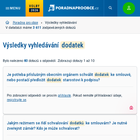
VOLBY
MENU
2026
Poradna pro obce
Výsledky vyhledávání
V databázi máme
3 611
zodpovězených dotazů
Výsledky vyhledávání
dodatek
Bylo nalezeno
83
dotazů s odpovědí. Zobrazuji dotazy 1 až 10
Je potřeba příslušným obecním orgánem schválit
dodatek
ke smlouvě,
nebo postačí předložit
dodatek
starostovi k podpisu?
Pro zobrazení odpovědi se prosím
přihlaste
. Pokud nemáte přihlašovací údaje,
registrujte se
.
Jakým režimem se řídí schvalování
dodatků
ke smlouvám? Je nutné
zveřejnit záměr? Kdo je může schvalovat?