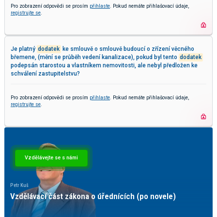
Pro zobrazení odpovědi se prosím
přihlaste
. Pokud nemáte přihlašovací údaje,
registrujte se
.
Je platný
dodatek
ke smlouvě o smlouvě budoucí o zřízení věcného
břemene, (mění se průběh vedení kanalizace), pokud byl tento
dodatek
podepsán starostou a vlastníkem nemovitosti, ale nebyl předložen ke
schválení zastupitelstvu?
Pro zobrazení odpovědi se prosím
přihlaste
. Pokud nemáte přihlašovací údaje,
registrujte se
.
Vzdělávejte se s námi
Petr Kuš
Pave
Vzdělávací část zákona o úřednících (po novele)
Ky