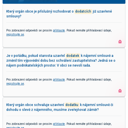
Který orgán obce je příslušný rozhodovat o
dodatcích
již uzavřené
smlouvy?
Pro zobrazení odpovědi se prosím
přihlaste
. Pokud nemáte přihlašovací údaje,
registrujte se
.
Je v pořádku, pokud starosta uzavřel
dodatek
k nájemní smlouvě a
změnil tím výpovědní dobu bez schválení zastupitelstva? Jedná se o
nájem podnikatelských prostor. V obci se nevolí rada.
Pro zobrazení odpovědi se prosím
přihlaste
. Pokud nemáte přihlašovací údaje,
registrujte se
.
Který orgán obce schvaluje uzavření
dodatku
k nájemní smlouvě či
dohodu o slevě z nájemného, musíme zveřejňovat záměr?
Pro zobrazení odpovědi se prosím
přihlaste
. Pokud nemáte přihlašovací údaje,
registrujte se
.