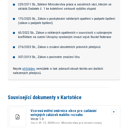
229/2011 Sb., Sdělení Ministerstva práce a sociálních věcí, kterým se
ukládá Dodatek č. 1 ke kolektivní smlouvě vyššího stupně
175/2025 Sb., Zákon o poskytování některých opatření v podpoře bydlení
(zákon o podpoře bydlení)
65/2022 Sb., Zákon o některých opatřeních v souvislosti s ozbrojeným
konfliktem na území Ukrajiny vyvolaným invazí vojsk Ruské federace
276/2023 Sb., Zákon o zrušení obsoletních právních předpisů
307/2013 Sb., Zákon o povinném značení lihu
Nejste
přihlášen
, nemůžete si tak zobrazit obsah těchto ani dalších
nalezených předpisů.
Související dokumenty v Kartotéce
Vzorová vnitřní směrnice obce pro zadávání
veřejných zakázek malého rozsahu
Verze 1.0
Stav k:
01. 12. 2025
Autor:
Ministerstvo pro místní rozvoj