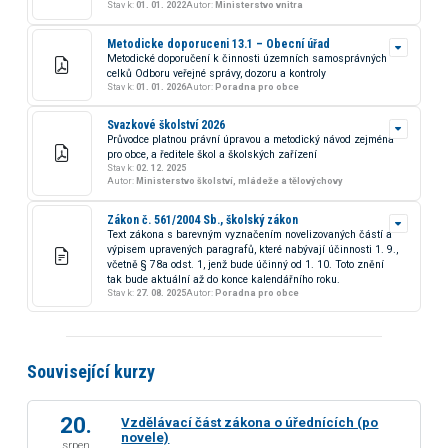
Stav k:
01. 01. 2022
Autor:
Ministerstvo vnitra
Metodicke doporuceni 13.1 – Obecní úřad
Metodické doporučení k činnosti územních samosprávných
celků Odboru veřejné správy, dozoru a kontroly
Stav k:
01. 01. 2026
Autor:
Poradna pro obce
Svazkové školství 2026
Průvodce platnou právní úpravou a metodický návod zejména
pro obce, a ředitele škol a školských zařízení
Stav k:
02. 12. 2025
Autor:
Ministerstvo školství, mládeže a tělovýchovy
Zákon č. 561/2004 Sb., školský zákon
Text zákona s barevným vyznačením novelizovaných částí a
výpisem upravených paragrafů, které nabývají účinnosti 1. 9.,
včetně § 78a odst. 1, jenž bude účinný od 1. 10. Toto znění
tak bude aktuální až do konce kalendářního roku.
Stav k:
27. 08. 2025
Autor:
Poradna pro obce
Související kurzy
20.
Vzdělávací část zákona o úřednících (po
novele)
srpen