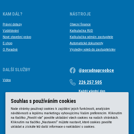
KAM DÁL?
NÁSTROJE
Právní dotazy
Obecní finance
Vzdělávání
Kalkulačka RUD
Nové stavební právo
Kalkulačka odměn zastupitele
E-shop
Automatické dokumenty
O Poradně
Výsledky voleb do zastupitelstev
DALŠÍ SLUŽBY
@poradnaproobce
Videa
226 257 505
Každý všední den
Každý všední den od 9 do 17 hodin
Souhlas s používáním cookies
Naše stránky používají cookies k zajištění jejich funkčnosti, analýzám
návštěvnosti a lepšímu marketingu vyhovujícímu Vašim preferencím. Kliknutím
na tlačítko „Povolit vše“ povolíte ukládání všech cookies na našich stránkách.
Kliknutím na tlačítko „Nastavení“ můžete nastavit, které cookies povolíte
ukládat a získáte též další informace o nakládání s cookies.