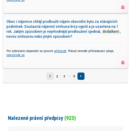
Obec i nájemce chtějí prodloužit nájem obecního bytu za stávajících
podmínek. Současná nájemní smlouva brzy vyprší a je uzavřena na 1
rok. Jakým způsobem je nejvhodnější prodloužení sjednat,
dodatkem
,
novou smlouvou nebo jiným způsobem?
Pro zobrazení odpovědi se prosím
přihlaste
. Pokud nemáte přihlašovací údaje,
registrujte se
.
...
1
2
3
9
Nalezené právní předpisy
(923)