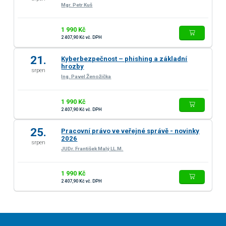
Mgr. Petr Kuš
1 990 Kč
2 407,90 Kč vč. DPH
21.
Kyberbezpečnost – phishing a základní
hrozby
srpen
Ing. Pavel Ženožička
1 990 Kč
2 407,90 Kč vč. DPH
25.
Pracovní právo ve veřejné správě - novinky
2026
srpen
JUDr. František Malý LL.M.
1 990 Kč
2 407,90 Kč vč. DPH