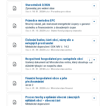
Starostníček 3/2026
Zpravodaj pro vedení obce
Stav k:
18. 01. 2026
Autor:
Poradna pro obce
Průvodce metodou EPC
Stručný návod, jak realizovat energetické úspory s garancí
výsledku a financováním z dosažených úspor.
Stav k:
01. 10. 2025
Autor:
Státní fond podpory investic
Číslování budov, části obcí, názvy ulic a
veřejných prostranství
Metodické doporučení ODK MV č. 14.2
Stav k:
01. 09. 2025
Autor:
Ministerstvo vnitra
Rozpočtové hospodaření pro zastupitele obcí
Ucelený dokument od Ministerstva vnitra, který obsahuje vše
důležité týkající se rozpočtu obce.
Stav k:
01. 01. 2018
Autor:
Ministerstvo vnitra
Finanční hospodaření obce a jeho
přezkoumávání
verze 2
Stav k:
01. 04. 2020
Autor:
Ministerstvo financí
Proces tvorby a vydávání obecně závazných
vyhlášek obcí – obecná část
Metodické doporučení