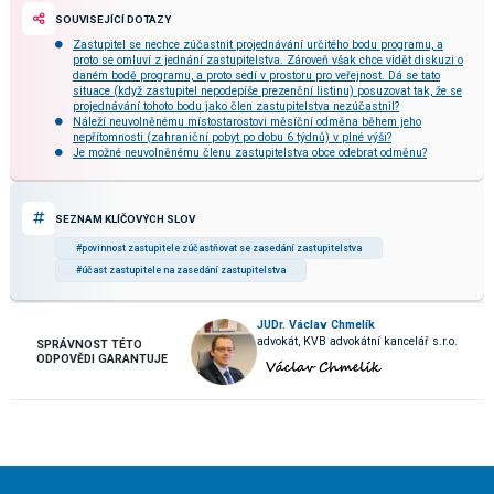
SOUVISEJÍCÍ DOTAZY
Zastupitel se nechce zúčastnit projednávání určitého bodu programu, a
proto se omluví z jednání zastupitelstva. Zároveň však chce vidět diskuzi o
daném bodě programu, a proto sedí v prostoru pro veřejnost. Dá se tato
situace (když zastupitel nepodepíše prezenční listinu) posuzovat tak, že se
projednávání tohoto bodu jako člen zastupitelstva nezúčastnil?
Náleží neuvolněnému místostarostovi měsíční odměna během jeho
nepřítomnosti (zahraniční pobyt po dobu 6 týdnů) v plné výši?
Je možné neuvolněnému členu zastupitelstva obce odebrat odměnu?
SEZNAM KLÍČOVÝCH SLOV
#povinnost zastupitele zúčastňovat se zasedání zastupitelstva
#účast zastupitele na zasedání zastupitelstva
JUDr. Václav Chmelík
advokát, KVB advokátní kancelář s.r.o.
SPRÁVNOST TÉTO
ODPOVĚDI GARANTUJE