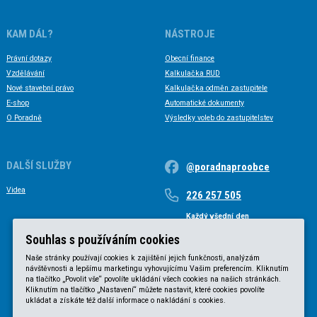
KAM DÁL?
NÁSTROJE
Právní dotazy
Obecní finance
Vzdělávání
Kalkulačka RUD
Nové stavební právo
Kalkulačka odměn zastupitele
E-shop
Automatické dokumenty
O Poradně
Výsledky voleb do zastupitelstev
DALŠÍ SLUŽBY
@poradnaproobce
Videa
226 257 505
Každý všední den
Každý všední den od 9 do 17 hodin
Souhlas s používáním cookies
Naše stránky používají cookies k zajištění jejich funkčnosti, analýzám
návštěvnosti a lepšímu marketingu vyhovujícímu Vašim preferencím. Kliknutím
na tlačítko „Povolit vše“ povolíte ukládání všech cookies na našich stránkách.
Kliknutím na tlačítko „Nastavení“ můžete nastavit, které cookies povolíte
ukládat a získáte též další informace o nakládání s cookies.