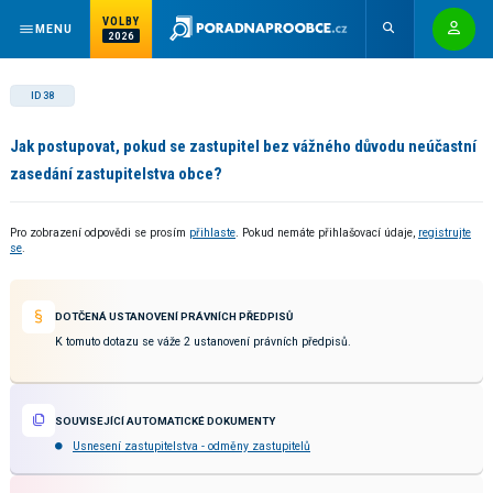
VOLBY
MENU
2026
ID 38
Jak postupovat, pokud se zastupitel bez vážného důvodu neúčastní
zasedání zastupitelstva obce?
Pro zobrazení odpovědi se prosím
přihlaste
. Pokud nemáte přihlašovací údaje,
registrujte
se
.
DOTČENÁ USTANOVENÍ PRÁVNÍCH PŘEDPISŮ
K tomuto dotazu se váže 2 ustanovení právních předpisů.
SOUVISEJÍCÍ AUTOMATICKÉ DOKUMENTY
Usnesení zastupitelstva - odměny zastupitelů