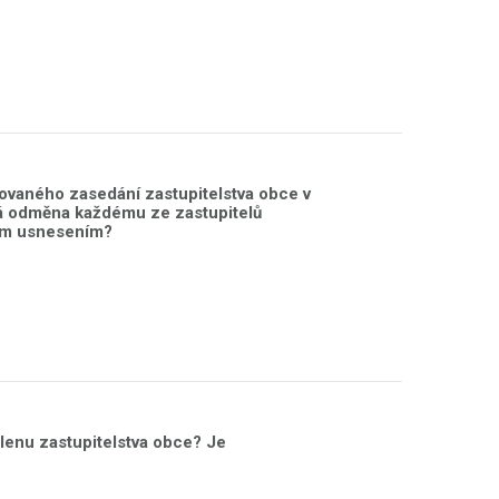
vaného zasedání zastupitelstva obce v
ná odměna každému ze zastupitelů
ním usnesením?
enu zastupitelstva obce? Je