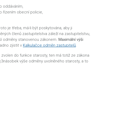
ho oddáváním,
 řízením obecní policie,
oto je třeba, má-li být poskytována, aby ji
ných členů zastupitelstva záleží na zastupitelstvu,
í výší odměny stanovenou zákonem.
Maximální výši
adno zjistit v
Kalkulačce odměn zastupitelů
.
yl zvolen do funkce starosty, ten má totiž ze zákona
 0,3násobek výše odměny uvolněného starosty, a to