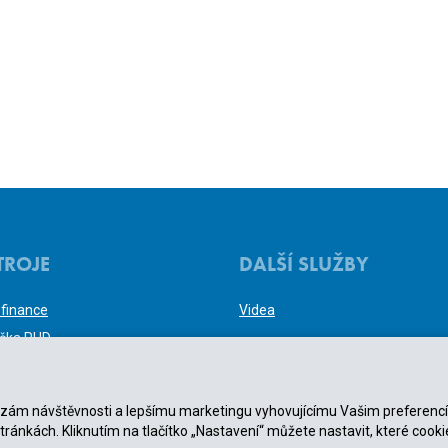
TROJE
DALŠÍ SLUŽBY
 finance
Videa
ačka RUD
ačka odměn zastupitele
tické dokumenty
nalýzám návštěvnosti a lepšímu marketingu vyhovujícímu Vašim preferenc
y voleb do zastupitelstev
stránkách. Kliknutím na tlačítko „Nastavení“ můžete nastavit, které cooki