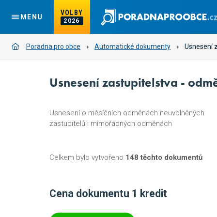
VOLBY
MENU
2026
Poradna pro obce
Automatické dokumenty
Usnesení z
Usnesení zastupitelstva - odm
Usnesení o měsíčních odměnách neuvolněných
zastupitelů i mimořádných odměnách
Celkem bylo vytvořeno
148 těchto dokumentů
Cena dokumentu 1 kredit