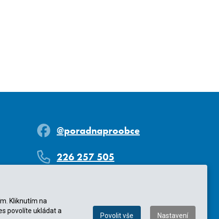
@poradnaproobce
226 257 505
Každý všední den
Každý všední den od 9 do 17 hodin
ím. Kliknutím na
es povolíte ukládat a
Povolit vše
Nastavení