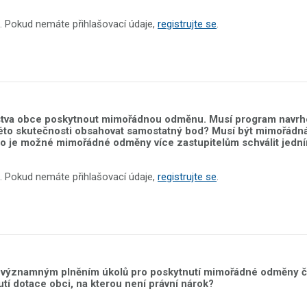
. Pokud nemáte přihlašovací údaje,
registrujte se
.
tva obce poskytnout mimořádnou odměnu. Musí program navrho
 této skutečnosti obsahovat samostatný bod? Musí být mimořád
o je možné mimořádné odměny více zastupitelům schválit jed
. Pokud nemáte přihlašovací údaje,
registrujte se
.
významným plněním úkolů pro poskytnutí mimořádné odměny čl
í dotace obci, na kterou není právní nárok?