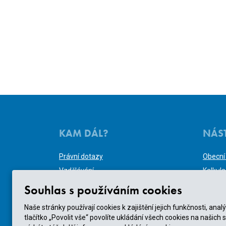
KAM DÁL?
NÁS
Právní dotazy
Obecní
Vzdělávání
Kalkul
Nové stavební právo
Kalkul
Souhlas s používáním cookies
E-shop
Automa
Naše stránky používají cookies k zajištění jejich funkčnosti, a
O Poradně
Výsledk
tlačítko „Povolit vše“ povolíte ukládání všech cookies na našich 