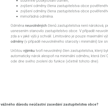
souhrnné poskytování odměn,
zvýšení odměny člena zastupitelstva obce pověřené
zvýšení odměny člena zastupitelstva obce pověřeného
mimořádná odměna.
Odměna
neuvolněných
členů zastupitelstva není nároková, pr
usnesením stanovilo zastupitelstvo obce. V případě neuvolně
zda a v jaké výši ji schválí. Limitováno je pouze maximáln
odměny
(v případě neuvolněného starosty i minimální) lze sn
Určitou
výjimku
tvoří neuvolněný člen zastupitelstva, který b
automaticky nárok alespoň na minimální odměnu, která činí
ode dne svého zvolení do funkce (včetně tohoto dne).
z vážného důvodu neúčastní zasedání zastupitelstva obce?