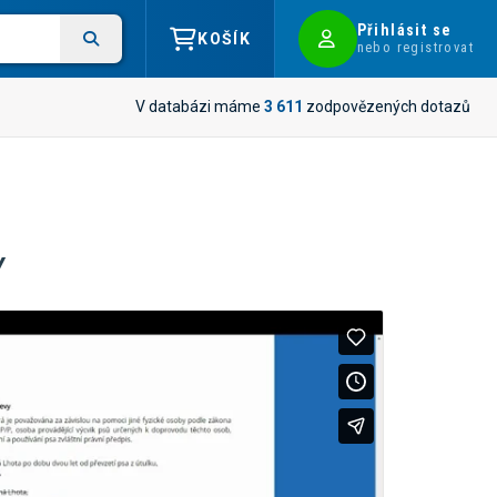
Přihlásit se
KOŠÍK
nebo registrovat
V databázi máme
3 611
zodpovězených dotazů
y