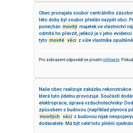
Obec pronajala soubor centrálního zásobov
této doby byl soubor předán nazpět obci. Př
ponechán
movitý
majetek ve vlastnictví ná
odmítá ho převzít, jelikož je v jeho evidenc
tyto
movité
věci
z vůle vlastníka opuštěn
Pro zobrazení odpovědi se prosím
přihlaste
. Poku
Naše obec realizuje zakázku rekonstrukce 
která tuto jídelnu provozuje. Součástí dodáv
elektropráce, úprava vzduchotechniky• Dod
způsobem s budovou (například plynová pán
movitých
věcí
s budovou nijak nespojených
dodavatele. Má být celé toto plnění sjedn