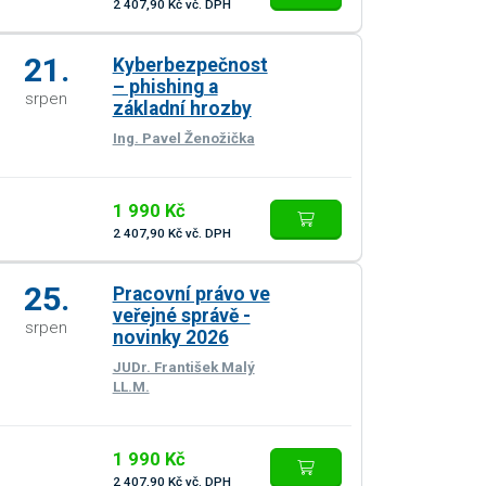
2 407,90 Kč vč. DPH
21.
Kyberbezpečnost
– phishing a
srpen
základní hrozby
Ing. Pavel Ženožička
1 990 Kč
2 407,90 Kč vč. DPH
25.
Pracovní právo ve
veřejné správě -
srpen
novinky 2026
JUDr. František Malý
LL.M.
1 990 Kč
2 407,90 Kč vč. DPH