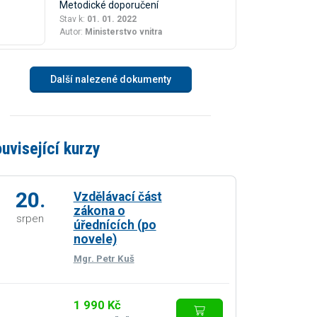
Metodické doporučení
Stav k:
01. 01. 2022
Autor:
Ministerstvo vnitra
Další nalezené dokumenty
uvisející kurzy
20.
Vzdělávací část
zákona o
srpen
úřednících (po
novele)
Mgr. Petr Kuš
1 990 Kč