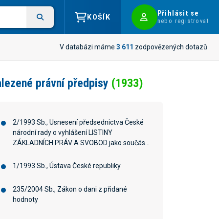
Přihlásit se
KOŠÍK
nebo registrovat
V databázi máme
3 611
zodpovězených dotazů
lezené právní předpisy
(1933)
2/1993 Sb., Usnesení předsednictva České
národní rady o vyhlášení LISTINY
ZÁKLADNÍCH PRÁV A SVOBOD jako součástí
ústavního pořádku České republiky
1/1993 Sb., Ústava České republiky
235/2004 Sb., Zákon o dani z přidané
hodnoty