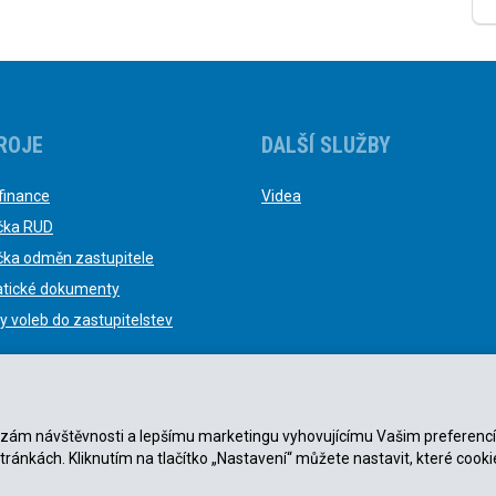
ROJE
DALŠÍ SLUŽBY
finance
Videa
čka RUD
čka odměn zastupitele
tické dokumenty
y voleb do zastupitelstev
nalýzám návštěvnosti a lepšímu marketingu vyhovujícímu Vašim preferenc
stránkách. Kliknutím na tlačítko „Nastavení“ můžete nastavit, které cooki
ky
|
Zásady ochrany osobních údajů
.