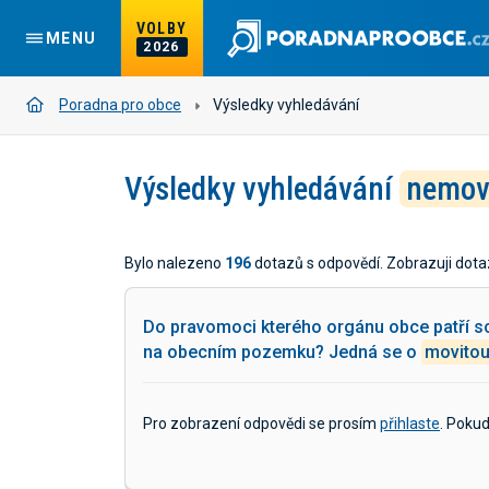
VOLBY
MENU
2026
Poradna pro obce
Výsledky vyhledávání
Výsledky vyhledávání
nemov
Bylo nalezeno
196
dotazů s odpovědí. Zobrazuji dota
Do pravomoci kterého orgánu obce patří sch
na obecním pozemku? Jedná se o
movito
Pro zobrazení odpovědi se prosím
přihlaste
. Poku