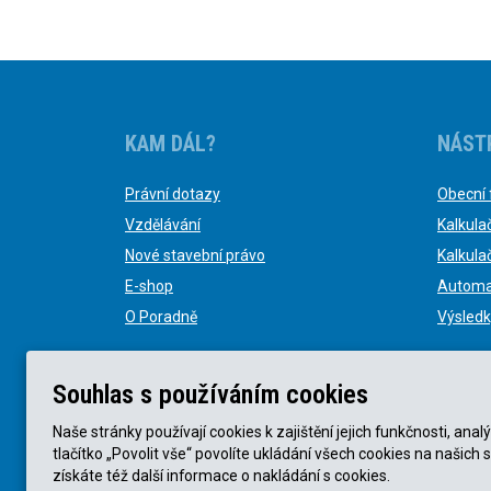
KAM DÁL?
NÁST
Právní dotazy
Obecní 
Vzdělávání
Kalkula
Nové stavební právo
Kalkula
E-shop
Automa
O Poradně
Výsledk
Souhlas s používáním cookies
Naše stránky používají cookies k zajištění jejich funkčnosti, a
tlačítko „Povolit vše“ povolíte ukládání všech cookies na našich 
© KVB advokátní kancelář s.r.o. 2025 |
Obchodní podmín
získáte též další informace o nakládání s cookies.