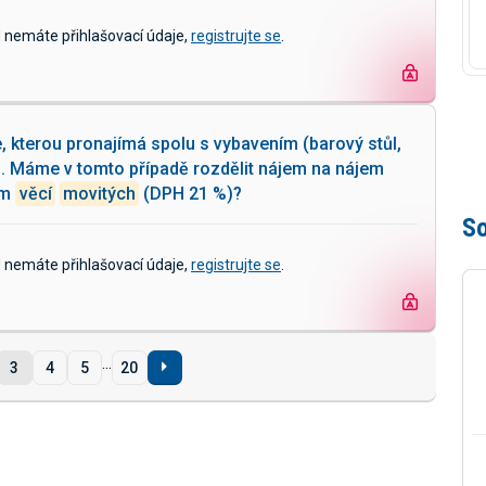
d nemáte přihlašovací údaje,
registrujte se
.
, kterou pronajímá spolu s vybavením (barový stůl,
PH. Máme v tomto případě rozdělit nájem na nájem
em
věcí
movitých
(DPH 21 %)?
So
d nemáte přihlašovací údaje,
registrujte se
.
...
3
4
5
20