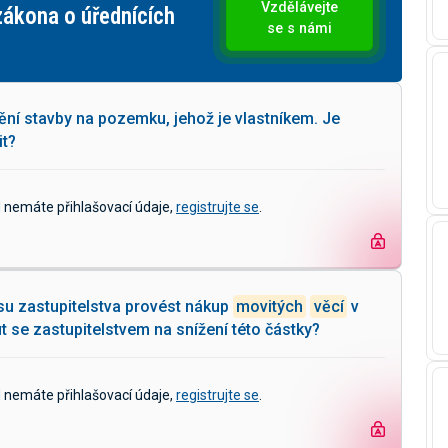
Vzdělávejte
h
Kybe
se s námi
zákl
ění stavby na pozemku, jehož je vlastníkem. Je
it?
d nemáte přihlašovací údaje,
registrujte se
.
su zastupitelstva provést nákup
movitých
věcí
v
se zastupitelstvem na snížení této částky?
d nemáte přihlašovací údaje,
registrujte se
.