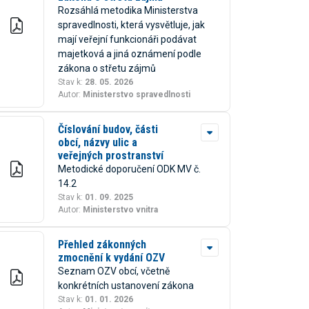
Rozsáhlá metodika Ministerstva
spravedlnosti, která vysvětluje, jak
mají veřejní funkcionáři podávat
majetková a jiná oznámení podle
zákona o střetu zájmů
Stav k:
28. 05. 2026
Autor:
Ministerstvo spravedlnosti
Číslování budov, části
obcí, názvy ulic a
veřejných prostranství
Metodické doporučení ODK MV č.
14.2
Stav k:
01. 09. 2025
Autor:
Ministerstvo vnitra
Přehled zákonných
zmocnění k vydání OZV
Seznam OZV obcí, včetně
konkrétních ustanovení zákona
Stav k:
01. 01. 2026