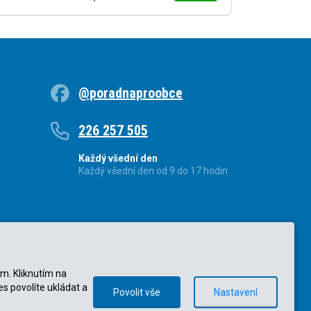
@poradnaproobce
226 257 505
Každý všední den
Každý všední den od 9 do 17 hodin
ím. Kliknutím na
es povolíte ukládat a
Povolit vše
Nastavení