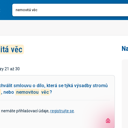
itá věc
Na
zy 21 až 30
válit smlouvu o dílo, která se týká výsadby stromů
u
, nebo
nemovitou
věc
?
d nemáte přihlašovací údaje,
registrujte se
.