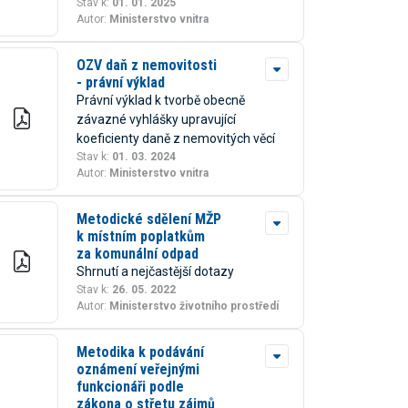
Stav k:
01. 01. 2025
Vzdělávejte
rbezpečnost – phishing a
Autor:
Ministerstvo vnitra
s námi
adní hrozby
OZV daň z nemovitosti
- právní výklad
Právní výklad k tvorbě obecně
závazné vyhlášky upravující
koeficienty daně z nemovitých věcí
Stav k:
01. 03. 2024
Autor:
Ministerstvo vnitra
Metodické sdělení MŽP
k místním poplatkům
za komunální odpad
Shrnutí a nejčastější dotazy
Stav k:
26. 05. 2022
Autor:
Ministerstvo životního prostředí
Metodika k podávání
oznámení veřejnými
funkcionáři podle
zákona o střetu zájmů