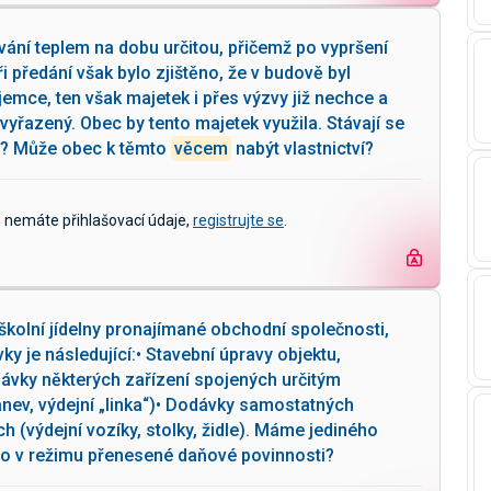
ání teplem na dobu určitou, přičemž po vypršení
i předání však bylo zjištěno, že v budově byl
jemce, ten však majetek i přes výzvy již nechce a
i vyřazený. Obec by tento majetek využila. Stávají se
é? Může obec k těmto
věcem
nabýt vlastnictví?
d nemáte přihlašovací údaje,
registrujte se
.
školní jídelny pronajímané obchodní společnosti,
ky je následující:• Stavební úpravy objektu,
ávky některých zařízení spojených určitým
ev, výdejní „linka“)• Dodávky samostatných
 (výdejní vozíky, stolky, židle). Máme jediného
áno v režimu přenesené daňové povinnosti?