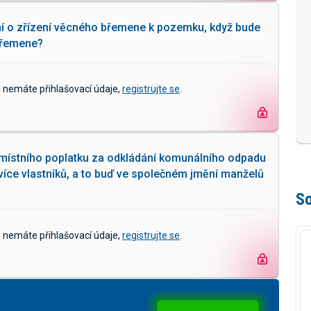
ní o zřízení věcného břemene k pozemku, když bude
břemene?
d nemáte přihlašovací údaje,
registrujte se
.
 místního poplatku za odkládání komunálního odpadu
 více vlastníků, a to buď ve společném jmění manželů
So
d nemáte přihlašovací údaje,
registrujte se
.
Pavel 