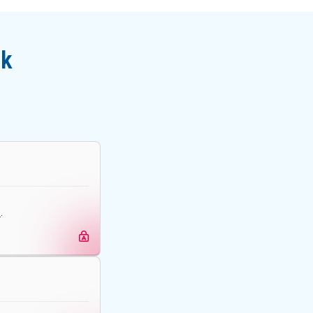
ik
e
.