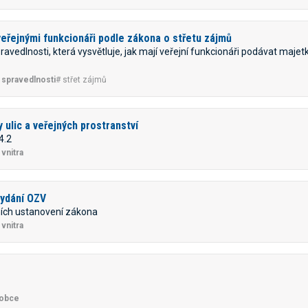
eřejnými funkcionáři podle zákona o střetu zájmů
avedlnosti, která vysvětluje, jak mají veřejní funkcionáři podávat maje
 spravedlnosti
# střet zájmů
y ulic a veřejných prostranství
4.2
vnitra
vydání OZV
ích ustanovení zákona
vnitra
 obce