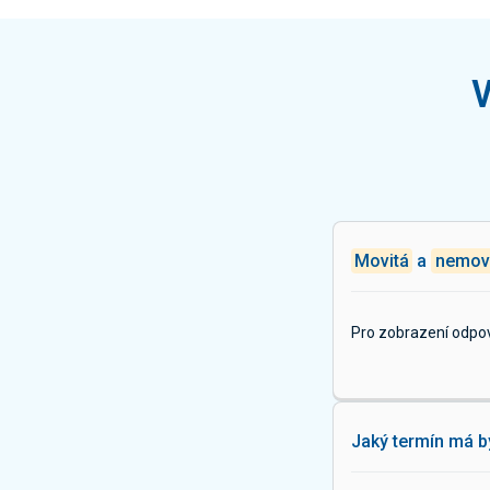
V
Movitá
a
nemov
Pro zobrazení odpo
Jaký termín má b