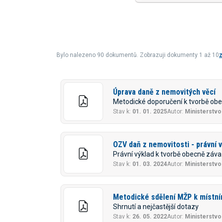
Bylo nalezeno 90 dokumentů. Zobrazuji dokumenty 1 až 10
z
Úprava daně z nemovitých věcí
Metodické doporučení k tvorbě ob
Stav k:
01. 01. 2025
Autor:
Ministerstvo 
OZV daň z nemovitosti - právní 
Právní výklad k tvorbě obecně záva
Stav k:
01. 03. 2024
Autor:
Ministerstvo 
Metodické sdělení MŽP k místn
Shrnutí a nejčastější dotazy
Stav k:
26. 05. 2022
Autor:
Ministerstvo