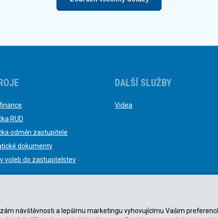
ROJE
DALŠÍ SLUŽBY
finance
Videa
čka RUD
čka odměn zastupitele
tické dokumenty
y voleb do zastupitelstev
nalýzám návštěvnosti a lepšímu marketingu vyhovujícímu Vašim preferenc