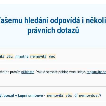
ašemu hledání odpovídá i někol
právních dotazů
itá
věc
, hmotná
nemovitá
věc
vědi se prosím
přihlaste
. Pokud nemáte přihlašovací údaje,
registrujte s
ýt použit v kupní smlouvě -
nemovitá
věc
, či
nemovitost
?