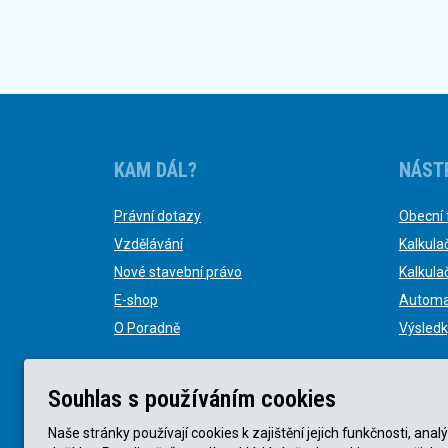
KAM DÁL?
NÁST
Právní dotazy
Obecní 
Vzdělávání
Kalkula
Nové stavební právo
Kalkula
E-shop
Automa
O Poradně
Výsledk
Souhlas s používáním cookies
Naše stránky používají cookies k zajištění jejich funkčnosti, a