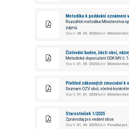
Metodika k podávání oznámení v
Rozsáhlá metodika Ministerstva spr
zájmů
Stav k:
28. 05. 2026
Autor:
Ministerstvo
Číslování budov, části obcí, názv
Metodické doporučení ODK MV č. 1
Stav k:
01. 09. 2025
Autor:
Ministerstvo 
Přehled zákonných zmocnění k 
Seznam OZV obcí, včetně konkrétn
Stav k:
01. 01. 2026
Autor:
Ministerstvo 
Starostníček 1/2025
Zpravodaj pro vedení obce
Stav k:
01. 09. 2025
Autor:
Poradna pro