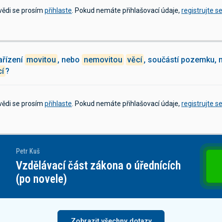
vědi se prosím
přihlaste
. Pokud nemáte přihlašovací údaje,
registrujte s
ařízení
movitou
, nebo
nemovitou
věcí
, součástí pozemku, 
cí
?
vědi se prosím
přihlaste
. Pokud nemáte přihlašovací údaje,
registrujte s
etr Kuš
Vzděl
Vzdělávací část zákona o úřednících
se s
(po novele)
Zobrazit všechny dotazy