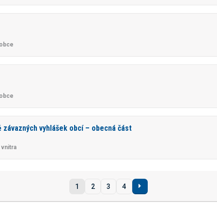
 obce
 obce
ě závazných vyhlášek obcí – obecná část
vnitra
1
2
3
4