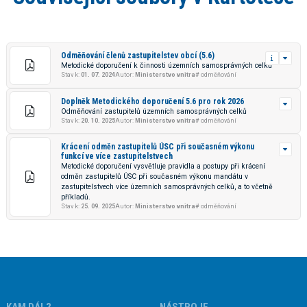
Odměňování členů zastupitelstev obcí (5.6)
Metodické doporučení k činnosti územních samosprávných celků
Stav k:
01. 07. 2024
Autor:
Ministerstvo vnitra
# odměňování
Doplněk Metodického doporučení 5.6 pro rok 2026
Odměňování zastupitelů územních samosprávných celků
Stav k:
20. 10. 2025
Autor:
Ministerstvo vnitra
# odměňování
Krácení odměn zastupitelů ÚSC při současném výkonu
funkcí ve více zastupitelstvech
Metodické doporučení vysvětluje pravidla a postupy při krácení
odměn zastupitelů ÚSC při současném výkonu mandátu v
zastupitelstvech více územních samosprávných celků, a to včetně
příkladů.
Stav k:
25. 09. 2025
Autor:
Ministerstvo vnitra
# odměňování
KAM DÁL?
NÁSTROJE