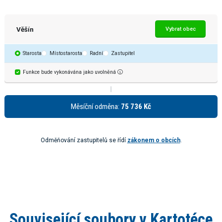
Věšín
Vybrat obec
Starosta
Místostarosta
Radní
Zastupitel
Funkce bude vykonávána jako uvolněná
Měsíční odměna:
75 736 Kč
Odměňování zastupitelů se řídí
zákonem o obcích
.
Související soubory v Kartotéce