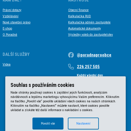
Právní dotazy
Obecní finance
Vzdělávání
Kalkulačka RUD
Nové stavební právo
Kalkulačka odměn zastupitele
E-shop
Automatické dokumenty
O Poradně
Výsledky voleb do zastupitelstev
DALŠÍ SLUŽBY
@poradnaproobce
Videa
226 257 505
Každý všední den
Každý všední den od 9 do 17 hodin
Souhlas s používáním cookies
Naše stránky používají cookies k zajištění jejich funkčnosti, analýzám
návštěvnosti a lepšímu marketingu vyhovujícímu Vašim preferencím. Kliknutím
na tlačítko „Povolit vše“ povolíte ukládání všech cookies na našich stránkách.
Kliknutím na tlačítko „Nastavení“ můžete nastavit, které cookies povolíte
ukládat a získáte též další informace o nakládání s cookies.
Povolit vše
Nastavení
© KVB advokátní kancelář s.r.o. 2025 |
Obchodní podmínky
|
Zásady ochrany osobních údajů
.