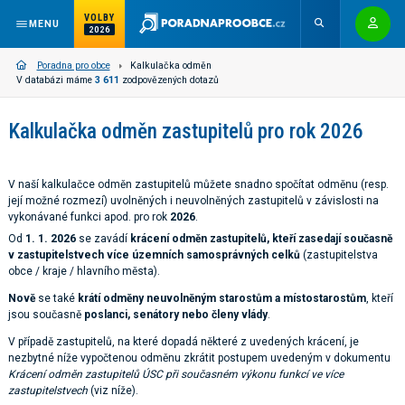
VOLBY
MENU
2026
Poradna pro obce
Kalkulačka odměn
V databázi máme
3 611
zodpovězených dotazů
Kalkulačka odměn zastupitelů pro rok 2026
V naší kalkulačce odměn zastupitelů můžete snadno spočítat odměnu (resp.
její možné rozmezí) uvolněných i neuvolněných zastupitelů v závislosti na
vykonávané funkci apod. pro rok
2026
.
Od
1. 1. 2026
se zavádí
krácení odměn zastupitelů, kteří zasedají současně
v zastupitelstvech více územních samosprávných celků
(zastupitelstva
obce / kraje / hlavního města).
Nově
se také
krátí odměny neuvolněným starostům a místostarostům
, kteří
jsou současně
poslanci, senátory nebo členy vlády
.
V případě zastupitelů, na které dopadá některé z uvedených krácení, je
nezbytné níže vypočtenou odměnu zkrátit postupem uvedeným v dokumentu
Krácení odměn zastupitelů ÚSC při současném výkonu funkcí ve více
zastupitelstvech
(viz níže).