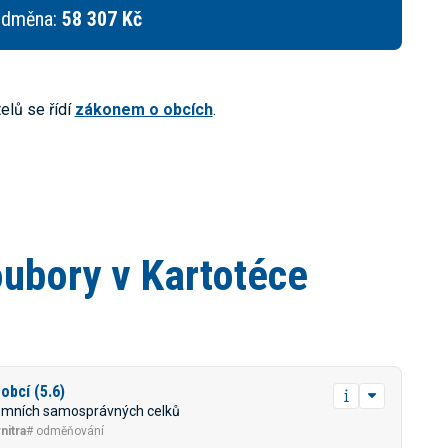
odměna:
58 307 Kč
elů se řídí
zákonem o obcích
.
oubory v Kartotéce
obcí (5.6)
zemních samosprávných celků
nitra
# odměňování