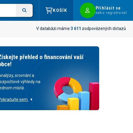
Přihlásit se
KOŠÍK
nebo registrovat
V databázi máme
3 611
zodpovězených dotazů
Získejte přehled o financování vaší
obce!
Analýzy, srovnání a
rozpočtové výhledy na
jednom místě.
Pokračujte sem