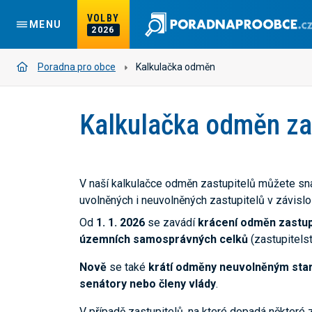
VOLBY
MENU
2026
Poradna pro obce
Kalkulačka odměn
Kalkulačka odměn zas
V naší kalkulačce odměn zastupitelů můžete sn
uvolněných i neuvolněných zastupitelů v závislo
Od
1. 1. 2026
se zavádí
krácení odměn zastupi
územních samosprávných celků
(zastupitelst
Nově
se také
krátí odměny neuvolněným sta
senátory nebo členy vlády
.
V případě zastupitelů, na které dopadá některé