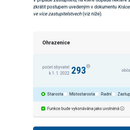
zkrátit postupem uvedeným v dokumentu
Kráce
ve více zastupitelstvech
(viz níže).
Ohrazenice
293
počet obyvatel
obč
k 1. 1. 2022
Starosta
Místostarosta
Radní
Zastup
Funkce bude vykonávána jako uvolněná