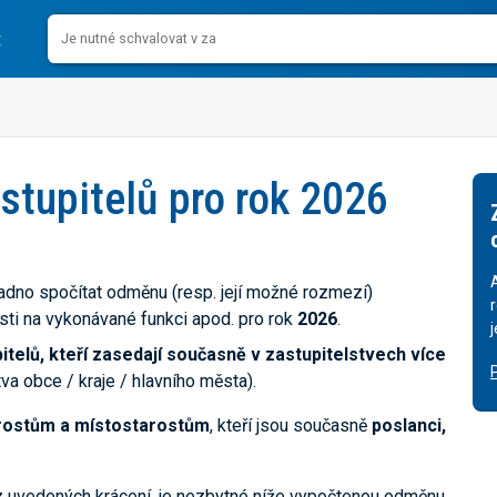
tupitelů pro rok 2026
adno spočítat odměnu (resp. její možné rozmezí)
sti na vykonávané funkci apod. pro rok
2026
.
telů, kteří zasedají současně v zastupitelstvech více
va obce / kraje / hlavního města).
rostům a místostarostům
, kteří jsou současně
poslanci,
 z uvedených krácení, je nezbytné níže vypočtenou odměnu