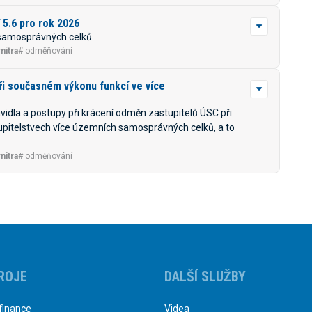
5.6 pro rok 2026
samosprávných celků
nitra
# odměňování
ři současném výkonu funkcí ve více
vidla a postupy při krácení odměn zastupitelů ÚSC při
itelstvech více územních samosprávných celků, a to
nitra
# odměňování
ROJE
DALŠÍ SLUŽBY
finance
Videa