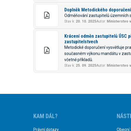
Doplněk Metodického doporučení 
Odměňování zastupitelů územních 
Stav k:
20. 10. 2025
Autor:
Ministerstvo v
Krácení odměn zastupitelů ÚSC p
zastupitelstvech
Metodické doporučení vysvětluje pra
současném výkonu mandátu v zastup
včetně příkladů.
Stav k:
25. 09. 2025
Autor:
Ministerstvo v
KAM DÁL?
NÁST
Právní dotazy
Obecní 