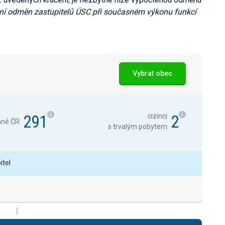
ní odměn zastupitelů ÚSC při současném výkonu funkcí
Vybrat obec
291
2
cizinci
ané ČR
s trvalým pobytem
itel