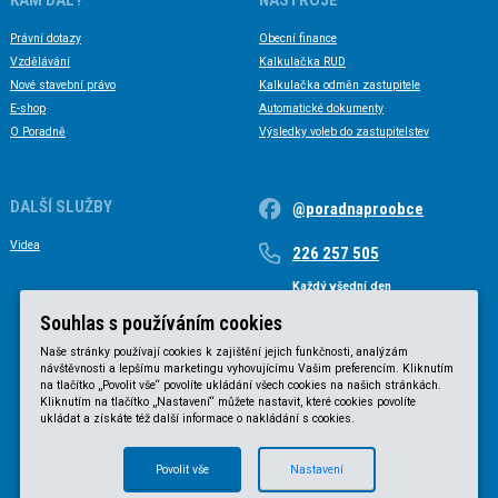
Právní dotazy
Obecní finance
Vzdělávání
Kalkulačka RUD
Nové stavební právo
Kalkulačka odměn zastupitele
E-shop
Automatické dokumenty
O Poradně
Výsledky voleb do zastupitelstev
DALŠÍ SLUŽBY
@poradnaproobce
Videa
226 257 505
Každý všední den
Každý všední den od 9 do 17 hodin
Souhlas s používáním cookies
Naše stránky používají cookies k zajištění jejich funkčnosti, analýzám
návštěvnosti a lepšímu marketingu vyhovujícímu Vašim preferencím. Kliknutím
na tlačítko „Povolit vše“ povolíte ukládání všech cookies na našich stránkách.
Kliknutím na tlačítko „Nastavení“ můžete nastavit, které cookies povolíte
ukládat a získáte též další informace o nakládání s cookies.
Povolit vše
Nastavení
© KVB advokátní kancelář s.r.o. 2025 |
Obchodní podmínky
|
Zásady ochrany osobních údajů
.