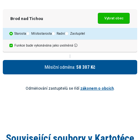
Brod nad Tichou
Vybrat obec
Starosta
Místostarosta
Radní
Zastupitel
Funkce bude vykonávána jako uvolněná
Měsíční odměna:
58 307 Kč
Odměňování zastupitelů se řídí
zákonem o obcích
.
Související soubory v Kartotéce