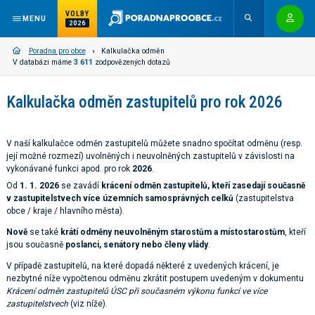
VOLBY
MENU
2026
Poradna pro obce
Kalkulačka odměn
V databázi máme
3 611
zodpovězených dotazů
Kalkulačka odměn zastupitelů pro rok 2026
V naší kalkulačce odměn zastupitelů můžete snadno spočítat odměnu (resp.
její možné rozmezí) uvolněných i neuvolněných zastupitelů v závislosti na
vykonávané funkci apod. pro rok
2026
.
Od
1. 1. 2026
se zavádí
krácení odměn zastupitelů, kteří zasedají současně
v zastupitelstvech více územních samosprávných celků
(zastupitelstva
obce / kraje / hlavního města).
Nově
se také
krátí odměny neuvolněným starostům a místostarostům
, kteří
jsou současně
poslanci, senátory nebo členy vlády
.
V případě zastupitelů, na které dopadá některé z uvedených krácení, je
nezbytné níže vypočtenou odměnu zkrátit postupem uvedeným v dokumentu
Krácení odměn zastupitelů ÚSC při současném výkonu funkcí ve více
zastupitelstvech
(viz níže).