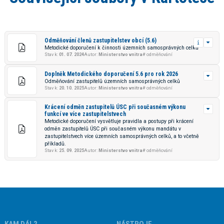
Odměňování členů zastupitelstev obcí (5.6)
Metodické doporučení k činnosti územních samosprávných celků
Stav k:
01. 07. 2024
Autor:
Ministerstvo vnitra
# odměňování
Doplněk Metodického doporučení 5.6 pro rok 2026
Odměňování zastupitelů územních samosprávných celků
Stav k:
20. 10. 2025
Autor:
Ministerstvo vnitra
# odměňování
Krácení odměn zastupitelů ÚSC při současném výkonu
funkcí ve více zastupitelstvech
Metodické doporučení vysvětluje pravidla a postupy při krácení
odměn zastupitelů ÚSC při současném výkonu mandátu v
zastupitelstvech více územních samosprávných celků, a to včetně
příkladů.
Stav k:
25. 09. 2025
Autor:
Ministerstvo vnitra
# odměňování
KAM DÁL?
NÁSTROJE