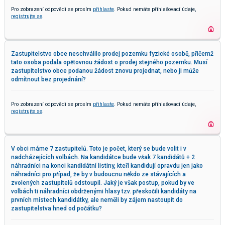
Pro zobrazení odpovědi se prosím
přihlaste
. Pokud nemáte přihlašovací údaje,
registrujte se
.
Zastupitelstvo obce neschválilo prodej pozemku fyzické osobě, přičemž
tato osoba podala opětovnou žádost o prodej stejného pozemku. Musí
zastupitelstvo obce podanou žádost znovu projednat, nebo ji může
odmítnout bez projednání?
Pro zobrazení odpovědi se prosím
přihlaste
. Pokud nemáte přihlašovací údaje,
registrujte se
.
V obci máme 7 zastupitelů. Toto je počet, který se bude volit i v
nadcházejících volbách. Na kandidátce bude však 7 kandidátů + 2
náhradníci na konci kandidátní listiny, kteří kandidují opravdu jen jako
náhradníci pro případ, že by v budoucnu někdo ze stávajících a
zvolených zastupitelů odstoupil. Jaký je však postup, pokud by ve
volbách ti náhradníci obdrženými hlasy tzv. přeskočili kandidáty na
prvních místech kandidátky, ale neměli by zájem nastoupit do
zastupitelstva hned od počátku?