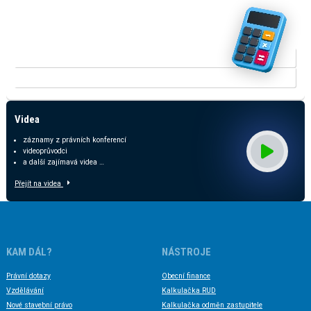
Vyzkoušejte naše kalkulačky
V rozšířené verzi kalkulačky přinášíme srovnání odhadovaných
dopadů dle stavu legislativy a predikcí daňových příjmů.
KALKULAČKA RUD
KALKULAČKA ODMĚN ZASTUPITELŮ
Videa
záznamy z právních konferencí
videoprůvodci
a další zajímavá videa …
Přejít na videa
KAM DÁL?
NÁSTROJE
Právní dotazy
Obecní finance
Vzdělávání
Kalkulačka RUD
Nové stavební právo
Kalkulačka odměn zastupitele