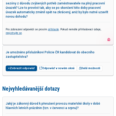
sezóny z důvodu zvýšených potřeb zaměstnavatele na plný pracovní
úvazek? Lze to provést tak, aby se po skončení této doby pracovní
úvazek automaticky změnil opět na zkrácený, aniž by bylo nutné uzavřít
novou dohodu?
Pro zobrazení odpovědi se prosím
přihlaste
. Pokud nemáte přihlašovací údaje,
registrujte se
.
Je umožněno příslušníkovi Policie ČR kandidovat do obecního
zastupitelstva?
Zobrazit odpověď
Odpověď v novém okně
Další možnosti
Nejvyhledávanější dotazy
Jaký je zákonný důvod k přerušení provozu mateřské školy v době
hlavních letních prázdnin (tzn. v červenci a srpnu)?