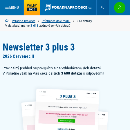
VOLBY
MENU
2026
Poradna pro obce
Informace do e-mailu
3+3 dotazy
V databázi máme
3 611
zodpovězených dotazů
Newsletter 3 plus 3
2026 Červenec II
Pravidelný přehled nejnovějších a nejvyhledávanějších dotazů.
V Poradně však na Vás čeká dalších
3 600 dotazů
s odpovědmi!