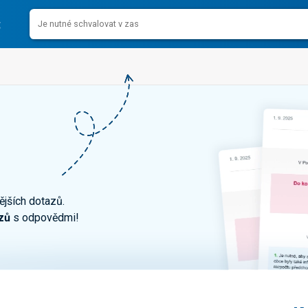
ějších dotazů.
zů
s odpovědmi!