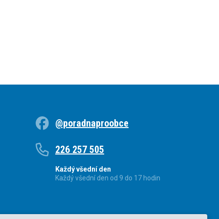
@poradnaproobce
226 257 505
Každý všední den
Každý všední den od 9 do 17 hodin