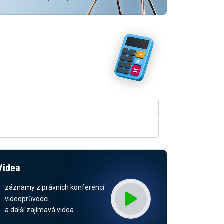
Vyzkoušejte naše kalkulačky
V rozšířené verzi kalkulačky
přinášíme srovnání odhadovaných
dopadů dle stavu legislativy a
predikcí daňových příjmů.
KALKULAČKA RUD
KALKULAČKA ODMĚN ZASTUPITELŮ
Videa
záznamy z právních konferencí
videoprůvodci
a další zajímavá videa …