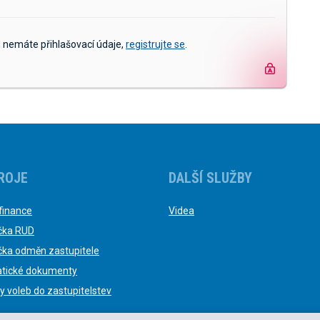
d nemáte přihlašovací údaje,
registrujte se
.
ROJE
DALŠÍ SLUŽBY
finance
Videa
čka RUD
čka odměn zastupitele
tické dokumenty
y voleb do zastupitelstev