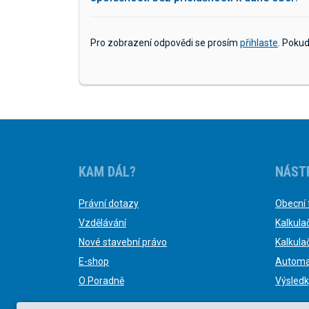
Pro zobrazení odpovědi se prosím
přihlaste
. Poku
KAM DÁL?
NÁST
Právní dotazy
Obecní 
Vzdělávání
Kalkula
Nové stavební právo
Kalkula
E-shop
Automa
O Poradně
Výsledk