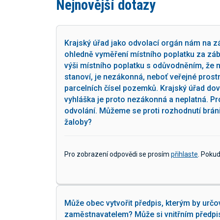
Nejnovější dotazy
Krajský úřad jako odvolací orgán nám na zá
ohledně vyměření místního poplatku za zábo
výši místního poplatku s odůvodněním, že 
stanoví, je nezákonná, neboť veřejné prostr
parcelních čísel pozemků. Krajský úřad do
vyhláška je proto nezákonná a neplatná. P
odvolání. Můžeme se proti rozhodnutí brán
žaloby?
Pro zobrazení odpovědi se prosím
přihlaste
. Poku
Může obec vytvořit předpis, kterým by určo
zaměstnavatelem? Může si vnitřním předpise