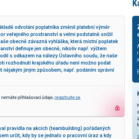
K
kladě odvolání poplatníka změnil platební výměr
r veřejného prostranství a velmi podstatně snížil
naše obecně závazná vyhláška, která místní poplatek
anství definuje jen obecně, nikoliv např. výčtem
vodil s odkazem na nálezy Ústavního soudu, že naše
roti rozhodnutí krajského úřadu není možno podat
it nějakým jiným způsobem, např. podáním správní
d nemáte přihlašovací údaje,
registrujte se
.
z
val pravidla na akcích (teambuilding) pořádaných
m určit, kdy by se jednalo o pracovní úraz a kdy