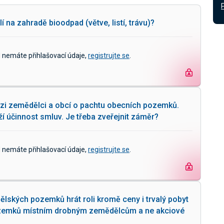
 na zahradě bioodpad (větve, listí, trávu)?
d nemáte přihlašovací údaje,
registrujte se
.
ezi zemědělci a obcí o pachtu obecních pozemků.
í účinnost smluv. Je třeba zveřejnit záměr?
d nemáte přihlašovací údaje,
registrujte se
.
lských pozemků hrát roli kromě ceny i trvalý pobyt
pozemků místním drobným zemědělcům a ne akciové