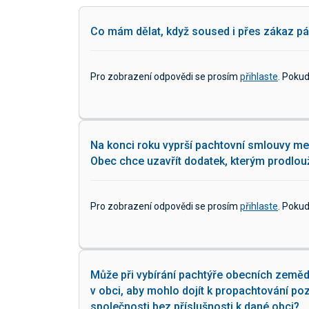
Co mám dělat, když soused i přes zákaz pálí
Pro zobrazení odpovědi se prosím
přihlaste
. Poku
Na konci roku vyprší pachtovní smlouvy m
Obec chce uzavřít dodatek, kterým prodlouž
Pro zobrazení odpovědi se prosím
přihlaste
. Poku
Může při vybírání pachtýře obecních zemědě
v obci, aby mohlo dojít k propachtování 
společnosti bez příslušnosti k dané obci?