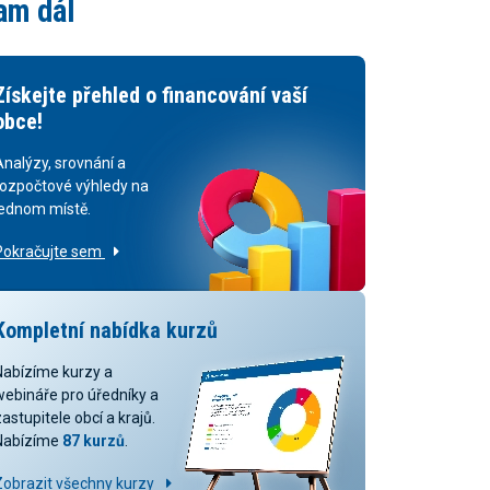
am dál
Získejte přehled o financování vaší
obce!
Analýzy, srovnání a
rozpočtové výhledy na
jednom místě.
Pokračujte sem
Kompletní nabídka kurzů
Nabízíme kurzy a
webináře pro úředníky a
astupitele obcí a krajů.
Nabízíme
87 kurzů
.
Zobrazit všechny kurzy