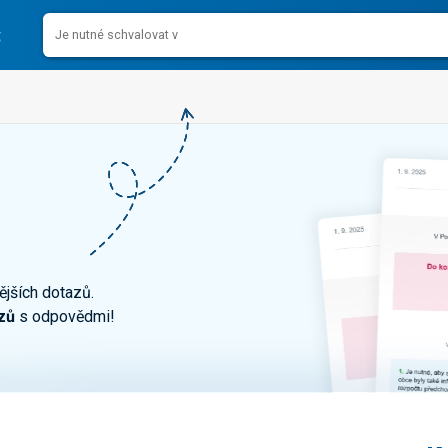
ějších dotazů.
zů
s odpovědmi!