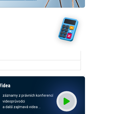
Vyzkoušejte naše kalkulačky
V rozšířené verzi kalkulačky
přinášíme srovnání odhadovaných
dopadů dle stavu legislativy a
predikcí daňových příjmů.
KALKULAČKA RUD
KALKULAČKA ODMĚN ZASTUPITELŮ
Videa
záznamy z právních konferencí
videoprůvodci
a další zajímavá videa …