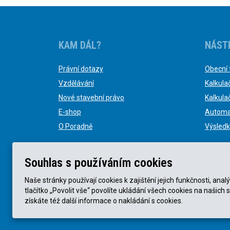
KAM DÁL?
NÁST
Právní dotazy
Obecní 
Vzdělávání
Kalkula
Nové stavební právo
Kalkula
E-shop
Automa
O Poradně
Výsledk
Souhlas s používáním cookies
Naše stránky používají cookies k zajištění jejich funkčnosti, a
tlačítko „Povolit vše“ povolíte ukládání všech cookies na našich 
© KVB advokátní kancelář s.r.o. 2025 |
Obchodní podmín
získáte též další informace o nakládání s cookies.