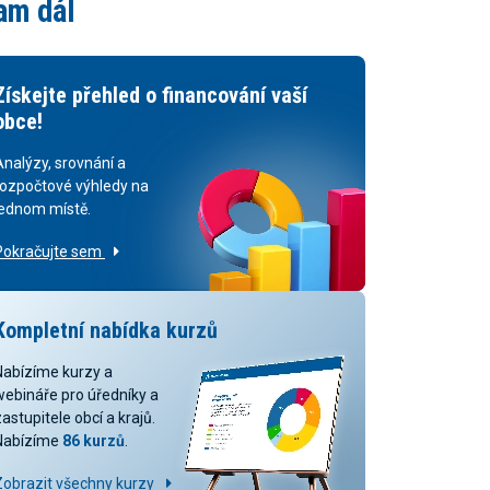
am dál
Získejte přehled o financování vaší
obce!
Analýzy, srovnání a
rozpočtové výhledy na
jednom místě.
Pokračujte sem
Kompletní nabídka kurzů
Nabízíme kurzy a
webináře pro úředníky a
astupitele obcí a krajů.
Nabízíme
86 kurzů
.
Zobrazit všechny kurzy