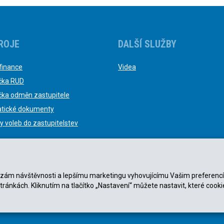
ROJE
DALŠÍ SLUŽBY
finance
Videa
čka RUD
čka odměn zastupitele
tické dokumenty
y voleb do zastupitelstev
nalýzám návštěvnosti a lepšímu marketingu vyhovujícímu Vašim preferenc
stránkách. Kliknutím na tlačítko „Nastavení“ můžete nastavit, které cooki
ky
|
Zásady ochrany osobních údajů
.