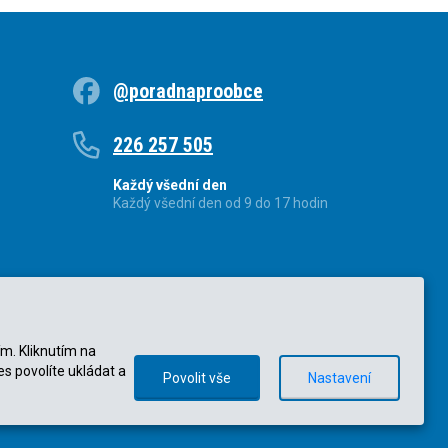
@poradnaproobce
226 257 505
Každý všední den
Každý všední den od 9 do 17 hodin
ím. Kliknutím na
es povolíte ukládat a
Povolit vše
Nastavení