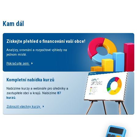
Kam dál
Získejte přehled o financování vaší obce!
Analýzy, srovnání a rozpočtové výhledy na
jednom místě.
Pokračujte sem
Kompletní nabídka kurzů
Nabízíme kurzy a webináře pro úředníky a
zastupitele obcí a krajů. Nabízíme
87
kurzů
.
Zobrazit všechny kurzy
Vyzkoušejte naše kalkulačky
V rozšířené verzi kalkulačky přinášíme srovnání odhadovaných
dopadů dle stavu legislativy a predikcí daňových příjmů.