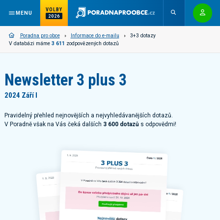
VOLBY
MENU
2026
Poradna pro obce
Informace do e-mailu
3+3 dotazy
V databázi máme
3 611
zodpovězených dotazů
Newsletter 3 plus 3
2024 Září I
Pravidelný přehled nejnovějších a nejvyhledávanějších dotazů.
V Poradně však na Vás čeká dalších
3 600 dotazů
s odpovědmi!