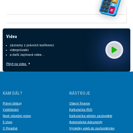
KALKULAČKA RUD
KALKULAČKA ODMĚN ZASTUPITELŮ
Videa
záznamy z právních konferencí
videoprůvodci
a další zajímavá videa …
Přejít na videa
KAM DÁL?
NÁSTROJE
Právní dotazy
Obecní finance
Vzdělávání
Kalkulačka RUD
Nové stavební právo
Kalkulačka odměn zastupitele
E-shop
Automatické dokumenty
O Poradně
Výsledky voleb do zastupitelstev