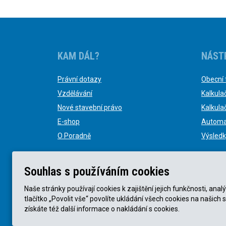
KAM DÁL?
NÁST
Právní dotazy
Obecní 
Vzdělávání
Kalkula
Nové stavební právo
Kalkula
E-shop
Automa
O Poradně
Výsledk
Souhlas s používáním cookies
Naše stránky používají cookies k zajištění jejich funkčnosti, a
tlačítko „Povolit vše“ povolíte ukládání všech cookies na našich 
© KVB advokátní kancelář s.r.o. 2025 |
Obchodní podmín
získáte též další informace o nakládání s cookies.