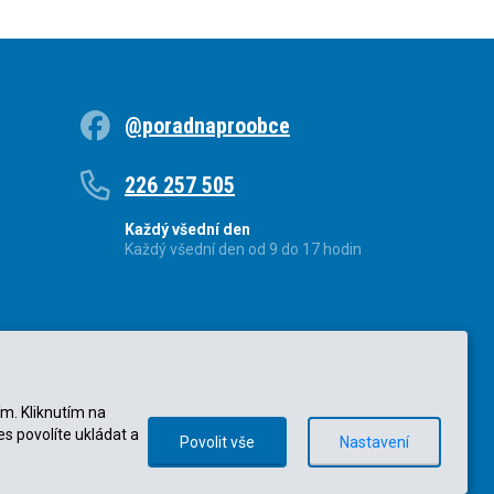
@poradnaproobce
226 257 505
Každý všední den
Každý všední den od 9 do 17 hodin
ím. Kliknutím na
es povolíte ukládat a
Povolit vše
Nastavení