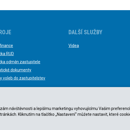
ROJE
DALŠÍ SLUŽBY
finance
Videa
čka RUD
čka odměn zastupitele
tické dokumenty
y voleb do zastupitelstev
nalýzám návštěvnosti a lepšímu marketingu vyhovujícímu Vašim preferenc
stránkách. Kliknutím na tlačítko „Nastavení“ můžete nastavit, které cooki
ky
|
Zásady ochrany osobních údajů
.