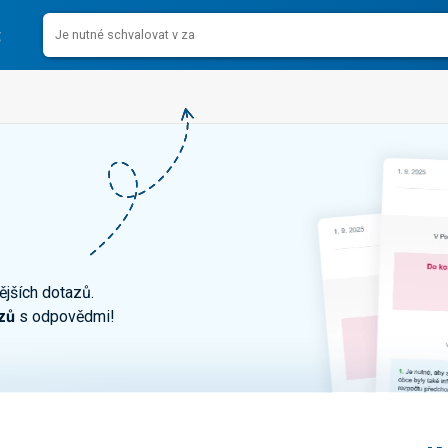
ějších dotazů.
zů
s odpovědmi!