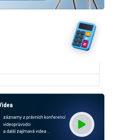
Vyzkoušejte naše kalkulačky
V rozšířené verzi kalkulačky
přinášíme srovnání odhadovaných
dopadů dle stavu legislativy a
predikcí daňových příjmů.
KALKULAČKA RUD
KALKULAČKA ODMĚN ZASTUPITELŮ
Videa
záznamy z právních konferencí
videoprůvodci
a další zajímavá videa …