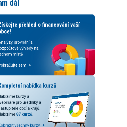
am dál
Získejte přehled o financování vaší
obce!
Analýzy, srovnání a
rozpočtové výhledy na
jednom místě.
Pokračujte sem
Kompletní nabídka kurzů
Nabízíme kurzy a
webináře pro úředníky a
astupitele obcí a krajů.
Nabízíme
87 kurzů
.
Zobrazit všechny kurzy