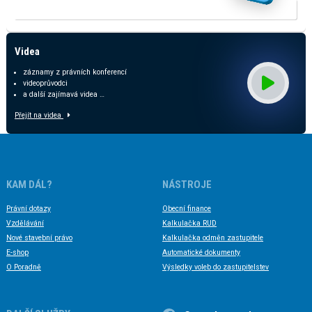
KALKULAČKA ODMĚN ZASTUPITELŮ
Videa
záznamy z právních konferencí
videoprůvodci
a další zajímavá videa …
Přejít na videa
KAM DÁL?
NÁSTROJE
Právní dotazy
Obecní finance
Vzdělávání
Kalkulačka RUD
Nové stavební právo
Kalkulačka odměn zastupitele
E-shop
Automatické dokumenty
O Poradně
Výsledky voleb do zastupitelstev