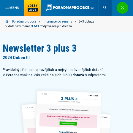
VOLBY
MENU
2026
Poradna pro obce
Informace do e-mailu
3+3 dotazy
V databázi máme
3 611
zodpovězených dotazů
Newsletter 3 plus 3
2024 Duben III
Pravidelný přehled nejnovějších a nejvyhledávanějších dotazů.
V Poradně však na Vás čeká dalších
3 600 dotazů
s odpovědmi!