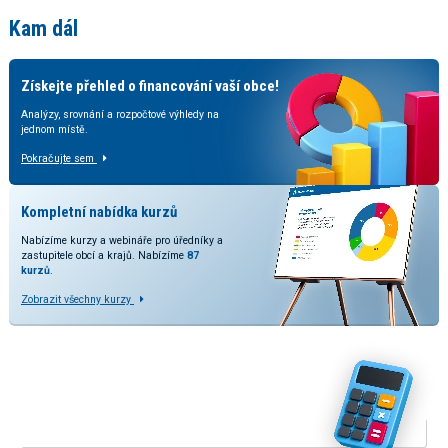
Kam dál
Získejte přehled o financování vaší obce!
Analýzy, srovnání a rozpočtové výhledy na
jednom místě.
Pokračujte sem
Kompletní nabídka kurzů
Nabízíme kurzy a webináře pro úředníky a
zastupitele obcí a krajů. Nabízíme
87
kurzů
.
Zobrazit všechny kurzy
Vyzkoušejte naše kalkulačky
V rozšířené verzi kalkulačky přinášíme srovnání odhadovaných
dopadů dle stavu legislativy a predikcí daňových příjmů.
KALKULAČKA RUD