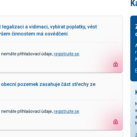
K
egalizaci a vidimaci, vybírat poplatky, vést
 všem činnostem má osvědčení.
d nemáte přihlašovací údaje,
registrujte se
.
d obecní pozemek zasahuje část střechy ze
d nemáte přihlašovací údaje,
registrujte se
.
z