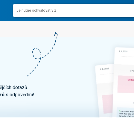
ějších dotazů.
zů
s odpovědmi!