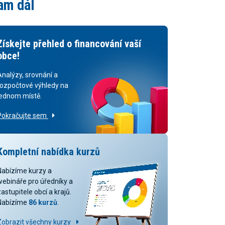
am dál
Získejte přehled o financování vaší
obce!
Analýzy, srovnání a
rozpočtové výhledy na
jednom místě.
Pokračujte sem
Kompletní nabídka kurzů
Nabízíme kurzy a
webináře pro úředníky a
astupitele obcí a krajů.
Nabízíme
86 kurzů
.
Zobrazit všechny kurzy