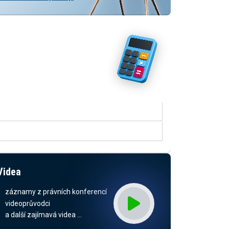
Vyzkoušejte naše kalkulačky
V rozšířené verzi kalkulačky
přinášíme srovnání odhadovaných
dopadů dle stavu legislativy a
predikcí daňových příjmů.
KALKULAČKA RUD
KALKULAČKA ODMĚN ZASTUPITELŮ
Videa
záznamy z právních konferencí
videoprůvodci
a další zajímavá videa …