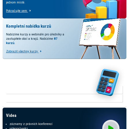
jednom místě.
Pokračujte sem
Kompletní nabídka kurzů
Nabízíme kurzy a webináře pro úředníky a
zastupitele obcí a krajů. Nabízíme
87
kurzů
.
Zobrazit všechny kurzy
Vyzkoušejte naše kalkulačky
V rozšířené verzi kalkulačky přinášíme srovnání odhadovaných
dopadů dle stavu legislativy a predikcí daňových příjmů.
KALKULAČKA RUD
KALKULAČKA ODMĚN ZASTUPITELŮ
Videa
záznamy z právních konferencí
videoprůvodci