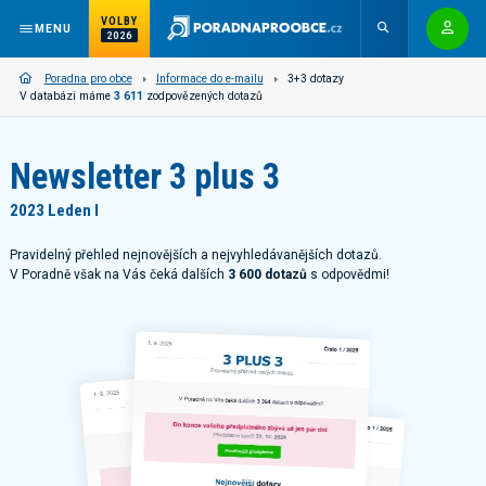
VOLBY
MENU
2026
Poradna pro obce
Informace do e-mailu
3+3 dotazy
V databázi máme
3 611
zodpovězených dotazů
Newsletter 3 plus 3
2023 Leden I
Pravidelný přehled nejnovějších a nejvyhledávanějších dotazů.
V Poradně však na Vás čeká dalších
3 600 dotazů
s odpovědmi!