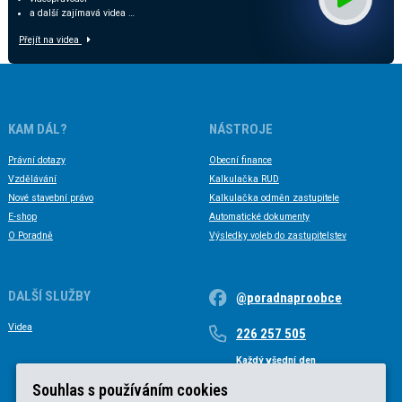
a další zajímavá videa …
Přejít na videa
KAM DÁL?
NÁSTROJE
Právní dotazy
Obecní finance
Vzdělávání
Kalkulačka RUD
Nové stavební právo
Kalkulačka odměn zastupitele
E-shop
Automatické dokumenty
O Poradně
Výsledky voleb do zastupitelstev
DALŠÍ SLUŽBY
@poradnaproobce
Videa
226 257 505
Každý všední den
Každý všední den od 9 do 17 hodin
Souhlas s používáním cookies