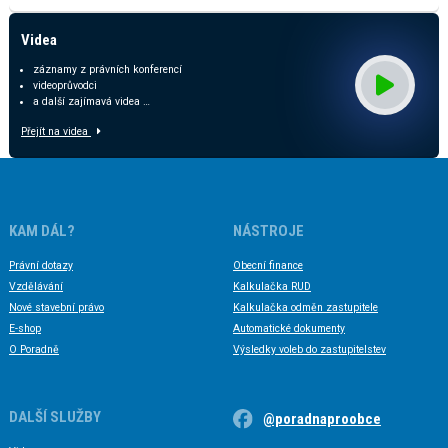
Videa
záznamy z právních konferencí
videoprůvodci
a další zajímavá videa …
Přejít na videa
KAM DÁL?
NÁSTROJE
Právní dotazy
Obecní finance
Vzdělávání
Kalkulačka RUD
Nové stavební právo
Kalkulačka odměn zastupitele
E-shop
Automatické dokumenty
O Poradně
Výsledky voleb do zastupitelstev
DALŠÍ SLUŽBY
@poradnaproobce