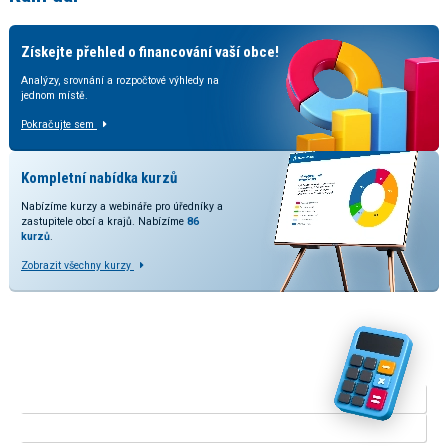
Získejte přehled o financování vaší obce!
Analýzy, srovnání a rozpočtové výhledy na
jednom místě.
Pokračujte sem
Kompletní nabídka kurzů
Nabízíme kurzy a webináře pro úředníky a
zastupitele obcí a krajů. Nabízíme
86
kurzů
.
Zobrazit všechny kurzy
Vyzkoušejte naše kalkulačky
V rozšířené verzi kalkulačky přinášíme srovnání odhadovaných
dopadů dle stavu legislativy a predikcí daňových příjmů.
KALKULAČKA RUD
KALKULAČKA ODMĚN ZASTUPITELŮ