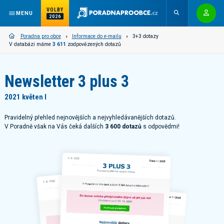
VOLBY
MENU
2026
Poradna pro obce
Informace do e-mailu
3+3 dotazy
V databázi máme
3 611
zodpovězených dotazů
Newsletter 3 plus 3
2021 květen I
Pravidelný přehled nejnovějších a nejvyhledávanějších dotazů.
V Poradně však na Vás čeká dalších
3 600 dotazů
s odpovědmi!