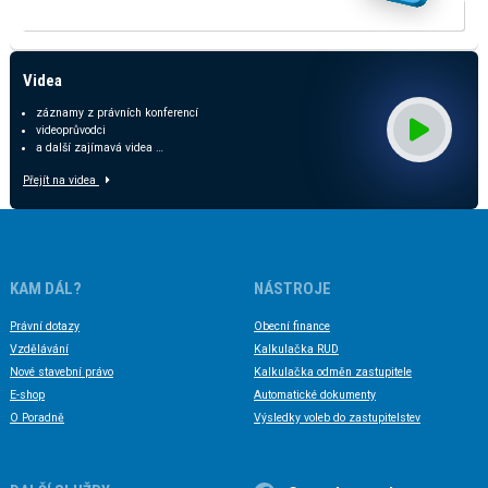
KALKULAČKA ODMĚN ZASTUPITELŮ
Videa
záznamy z právních konferencí
videoprůvodci
a další zajímavá videa …
Přejít na videa
KAM DÁL?
NÁSTROJE
Právní dotazy
Obecní finance
Vzdělávání
Kalkulačka RUD
Nové stavební právo
Kalkulačka odměn zastupitele
E-shop
Automatické dokumenty
O Poradně
Výsledky voleb do zastupitelstev