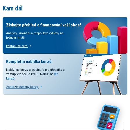
Kam dál
Získejte přehled o financování vaší obce!
Analýzy, srovnání a rozpočtové výhledy na
jednom místě.
Pokračujte sem
Kompletní nabídka kurzů
Nabízíme kurzy a webináře pro úředníky a
zastupitele obcí a krajů. Nabízíme
87
kurzů
.
Zobrazit všechny kurzy
Vyzkoušejte naše kalkulačky
V rozšířené verzi kalkulačky přinášíme srovnání odhadovaných
dopadů dle stavu legislativy a predikcí daňových příjmů.
KALKULAČKA RUD