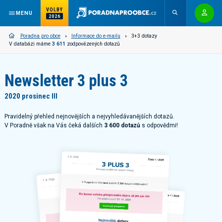
VOLBY
MENU
2026
Poradna pro obce
Informace do e-mailu
3+3 dotazy
V databázi máme
3 611
zodpovězených dotazů
Newsletter 3 plus 3
2020 prosinec III
Pravidelný přehled nejnovějších a nejvyhledávanějších dotazů.
V Poradně však na Vás čeká dalších
3 600 dotazů
s odpovědmi!