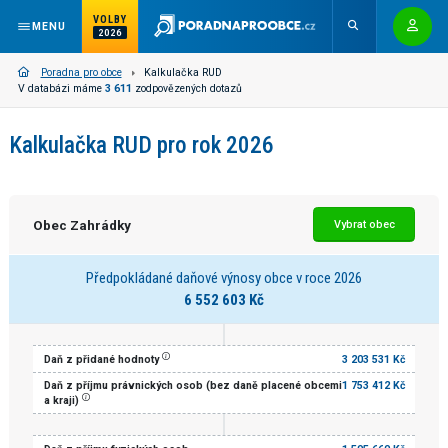
VOLBY
MENU
2026
Poradna pro obce
Kalkulačka RUD
V databázi máme
3 611
zodpovězených dotazů
Kalkulačka RUD pro rok 2026
Obec Zahrádky
Vybrat obec
Předpokládané daňové výnosy obce v roce 2026
6 552 603 Kč
Daň z přidané hodnoty
3 203 531 Kč
Daň z příjmu právnických osob (bez daně placené obcemi
1 753 412 Kč
a kraji)