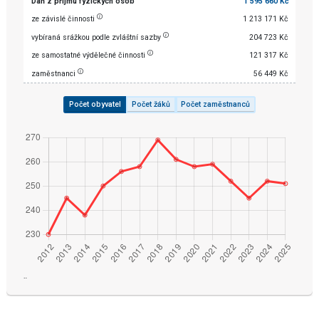
Daň z příjmu fyzických osob
1 595 660 Kč
ze závislé činnosti
1 213 171 Kč
vybíraná srážkou podle zvláštní sazby
204 723 Kč
ze samostatné výdělečné činnosti
121 317 Kč
zaměstnanci
56 449 Kč
Počet obyvatel
Počet žáků
Počet zaměstnanců
¨