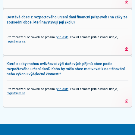
Dostává obec z rozpočtového určení daní finanční příspěvek i na žáky ze
sousední obce, kteří navštěvují její školu?
Pro zobrazení odpovědi se prosím
přihlaste
. Pokud nemáte přihlašovací údaje,
registrujte se
.
Které osoby mohou ovlivňovat výši daňových příjmů obce podle
rozpočtového určení daní? Koho by měla obec motivovat k nastěhování
nebo výkonu výdělečné činnosti?
Pro zobrazení odpovědi se prosím
přihlaste
. Pokud nemáte přihlašovací údaje,
registrujte se
.