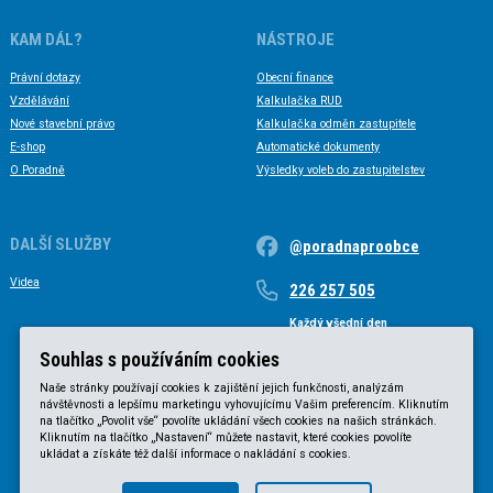
KAM DÁL?
NÁSTROJE
Právní dotazy
Obecní finance
Vzdělávání
Kalkulačka RUD
Nové stavební právo
Kalkulačka odměn zastupitele
E-shop
Automatické dokumenty
O Poradně
Výsledky voleb do zastupitelstev
DALŠÍ SLUŽBY
@poradnaproobce
Videa
226 257 505
Každý všední den
Každý všední den od 9 do 17 hodin
Souhlas s používáním cookies
Naše stránky používají cookies k zajištění jejich funkčnosti, analýzám
návštěvnosti a lepšímu marketingu vyhovujícímu Vašim preferencím. Kliknutím
na tlačítko „Povolit vše“ povolíte ukládání všech cookies na našich stránkách.
Kliknutím na tlačítko „Nastavení“ můžete nastavit, které cookies povolíte
ukládat a získáte též další informace o nakládání s cookies.