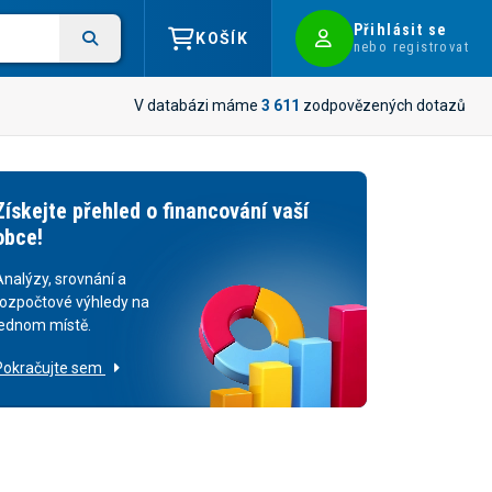
Přihlásit se
KOŠÍK
nebo registrovat
V databázi máme
3 611
zodpovězených dotazů
Získejte přehled o financování vaší
obce!
Analýzy, srovnání a
rozpočtové výhledy na
jednom místě.
Pokračujte sem