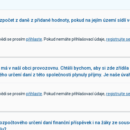
zpočet z daně z přidané hodnoty, pokud na jejím území sídlí 
vědi se prosím
přihlaste
. Pokud nemáte přihlašovací údaje,
registrujte s
má v naší obci provozovnu. Chtěli bychom, aby si zde zřídila 
ho určení daní z této společnosti plynuly příjmy. Je naše úv
vědi se prosím
přihlaste
. Pokud nemáte přihlašovací údaje,
registrujte s
zpočtového určení daní finanční příspěvek i na žáky ze souse
olu?