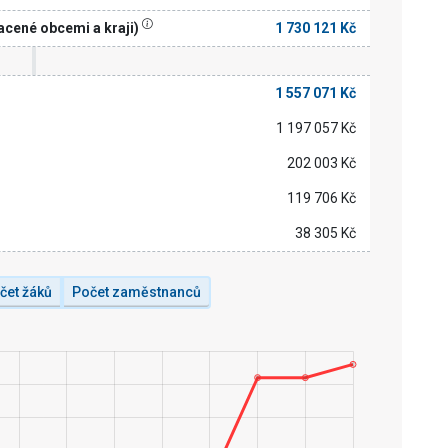
acené obcemi a kraji)
1 730 121 Kč
1 557 071 Kč
1 197 057 Kč
202 003 Kč
119 706 Kč
38 305 Kč
čet žáků
Počet zaměstnanců