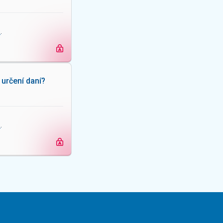
e
.
určení daní?
e
.