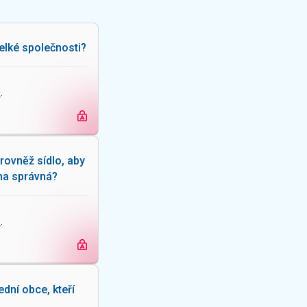
velké společnosti?
e
.
rovněž sídlo, aby
aha správná?
e
.
dní obce, kteří