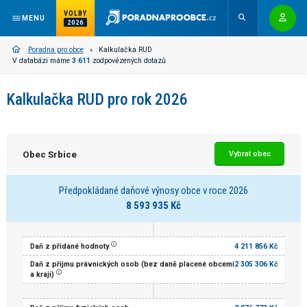
VOLBY
MENU
2026
Poradna pro obce
Kalkulačka RUD
V databázi máme
3 611
zodpovězených dotazů
Kalkulačka RUD pro rok 2026
Obec Srbice
Vybrat obec
Předpokládané daňové výnosy obce v roce 2026
8 593 935 Kč
Daň z přidané hodnoty
4 211 856 Kč
Daň z příjmu právnických osob (bez daně placené obcemi
2 305 306 Kč
a kraji)