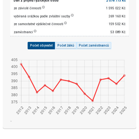
Daň z příjmu fyzických osob
2 076 773 Kč
ze závislé činnosti
1 595 022 Kč
vybíraná srážkou podle zvláštní sazby
269 160 Kč
ze samostatné výdělečné činnosti
159 502 Kč
zaměstnanci
53 089 Kč
Počet obyvatel
Počet žáků
Počet zaměstnanců
¨