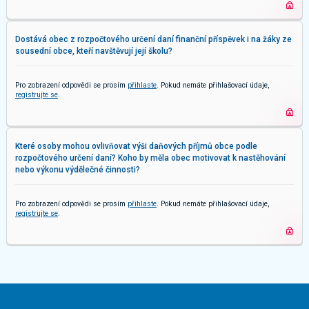
Dostává obec z rozpočtového určení daní finanční příspěvek i na žáky ze
sousední obce, kteří navštěvují její školu?
Pro zobrazení odpovědi se prosím
přihlaste
. Pokud nemáte přihlašovací údaje,
registrujte se
.
Které osoby mohou ovlivňovat výši daňových příjmů obce podle
rozpočtového určení daní? Koho by měla obec motivovat k nastěhování
nebo výkonu výdělečné činnosti?
Pro zobrazení odpovědi se prosím
přihlaste
. Pokud nemáte přihlašovací údaje,
registrujte se
.