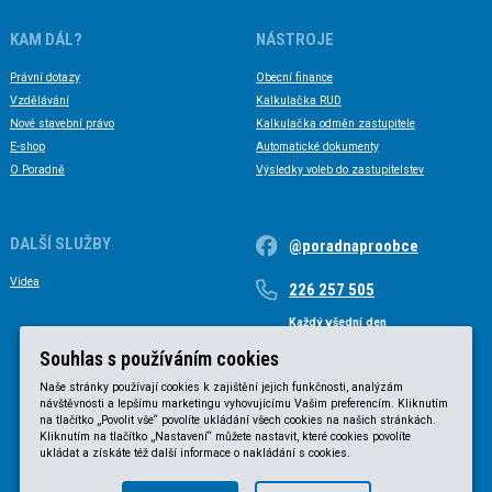
KAM DÁL?
NÁSTROJE
Právní dotazy
Obecní finance
Vzdělávání
Kalkulačka RUD
Nové stavební právo
Kalkulačka odměn zastupitele
E-shop
Automatické dokumenty
O Poradně
Výsledky voleb do zastupitelstev
DALŠÍ SLUŽBY
@poradnaproobce
Videa
226 257 505
Každý všední den
Každý všední den od 9 do 17 hodin
Souhlas s používáním cookies
Naše stránky používají cookies k zajištění jejich funkčnosti, analýzám
návštěvnosti a lepšímu marketingu vyhovujícímu Vašim preferencím. Kliknutím
na tlačítko „Povolit vše“ povolíte ukládání všech cookies na našich stránkách.
Kliknutím na tlačítko „Nastavení“ můžete nastavit, které cookies povolíte
ukládat a získáte též další informace o nakládání s cookies.