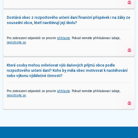
Dostává obec z rozpočtového určení daní finanční příspěvek i na žáky ze
sousední obce, kteří navštěvují její školu?
Pro zobrazení odpovědi se prosím
přihlaste
. Pokud nemáte přihlašovací údaje,
registrujte se
.
Které osoby mohou ovlivňovat výši daňových příjmů obce podle
rozpočtového určení daní? Koho by měla obec motivovat k nastěhování
nebo výkonu výdělečné činnosti?
Pro zobrazení odpovědi se prosím
přihlaste
. Pokud nemáte přihlašovací údaje,
registrujte se
.