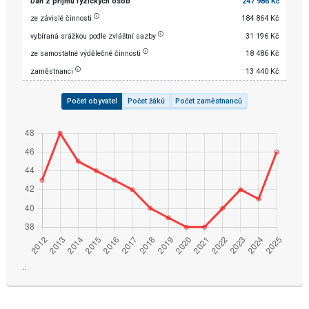
Daň z příjmu fyzických osob
247 986 Kč
ze závislé činnosti
184 864 Kč
vybíraná srážkou podle zvláštní sazby
31 196 Kč
ze samostatné výdělečné činnosti
18 486 Kč
zaměstnanci
13 440 Kč
Počet obyvatel
Počet žáků
Počet zaměstnanců
¨