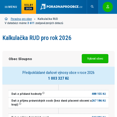
VOLBY
MENU
2026
Poradna pro obce
Kalkulačka RUD
V databázi máme
3 611
zodpovězených dotazů
Kalkulačka RUD pro rok 2026
Obec Sloupno
Vybrat obec
Předpokládané daňové výnosy obce v roce 2026
1 003 327 Kč
Daň z přidané hodnoty
488 155 Kč
Daň z příjmu právnických osob (bez daně placené obcemi a
267 186 Kč
kraji)