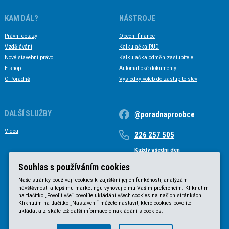
KAM DÁL?
NÁSTROJE
Právní dotazy
Obecní finance
Vzdělávání
Kalkulačka RUD
Nové stavební právo
Kalkulačka odměn zastupitele
E-shop
Automatické dokumenty
O Poradně
Výsledky voleb do zastupitelstev
DALŠÍ SLUŽBY
@poradnaproobce
Videa
226 257 505
Každý všední den
Každý všední den od 9 do 17 hodin
Souhlas s používáním cookies
Naše stránky používají cookies k zajištění jejich funkčnosti, analýzám
návštěvnosti a lepšímu marketingu vyhovujícímu Vašim preferencím. Kliknutím
na tlačítko „Povolit vše“ povolíte ukládání všech cookies na našich stránkách.
Kliknutím na tlačítko „Nastavení“ můžete nastavit, které cookies povolíte
ukládat a získáte též další informace o nakládání s cookies.