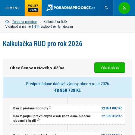
VOLBY
MENU
2026
Poradna pro obce
Kalkulačka RUD
V databázi máme
3 611
zodpovězených dotazů
Kalkulačka RUD pro rok 2026
Obec Šenov u Nového Jičína
Vybrat obec
Předpokládané daňové výnosy obce v roce 2026
48 860 738 Kč
Daň z přidané hodnoty
22 854 887 Kč
Daň z příjmu právnických osob (bez daně placené
12 509 332 Kč
obcemi a kraji)