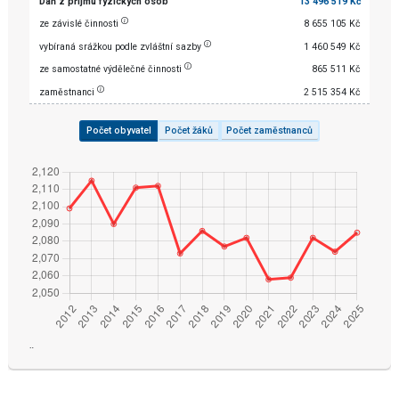
Daň z příjmu fyzických osob
13 496 519 Kč
ze závislé činnosti
8 655 105 Kč
vybíraná srážkou podle zvláštní sazby
1 460 549 Kč
ze samostatné výdělečné činnosti
865 511 Kč
zaměstnanci
2 515 354 Kč
Počet obyvatel
Počet žáků
Počet zaměstnanců
¨