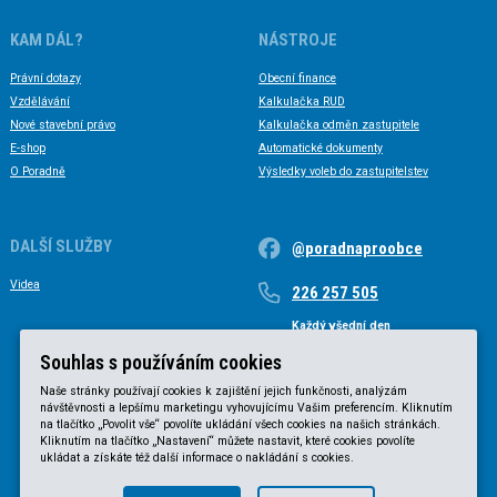
KAM DÁL?
NÁSTROJE
Právní dotazy
Obecní finance
Vzdělávání
Kalkulačka RUD
Nové stavební právo
Kalkulačka odměn zastupitele
E-shop
Automatické dokumenty
O Poradně
Výsledky voleb do zastupitelstev
DALŠÍ SLUŽBY
@poradnaproobce
Videa
226 257 505
Každý všední den
Každý všední den od 9 do 17 hodin
Souhlas s používáním cookies
Naše stránky používají cookies k zajištění jejich funkčnosti, analýzám
návštěvnosti a lepšímu marketingu vyhovujícímu Vašim preferencím. Kliknutím
na tlačítko „Povolit vše“ povolíte ukládání všech cookies na našich stránkách.
Kliknutím na tlačítko „Nastavení“ můžete nastavit, které cookies povolíte
ukládat a získáte též další informace o nakládání s cookies.