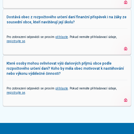
Dostává obec z rozpočtového určení daní finanční příspěvek i na žáky ze
sousední obce, kteří navštěvují její školu?
Pro zobrazení odpovědi se prosím
přihlaste
. Pokud nemáte přihlašovací údaje,
registrujte se
.
Které osoby mohou ovlivňovat výši daňových příjmů obce podle
rozpočtového určení daní? Koho by měla obec motivovat k nastěhování
nebo výkonu výdělečné činnosti?
Pro zobrazení odpovědi se prosím
přihlaste
. Pokud nemáte přihlašovací údaje,
registrujte se
.